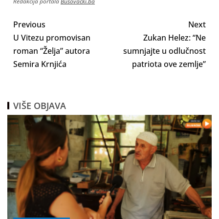
Redakcija portala
Busovacki.ba
Previous
Next
U Vitezu promovisan
Zukan Helez: “Ne
roman “Želja” autora
sumnjajte u odlučnost
Semira Krnjića
patriota ove zemlje”
VIŠE OBJAVA