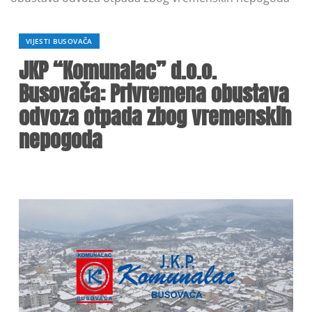
VIJESTI BUSOVAČA
JKP “Komunalac” d.o.o.
Busovača: Privremena obustava
odvoza otpada zbog vremenskih
nepogoda