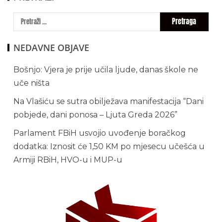
NEDAVNE OBJAVE
Bošnjo: Vjera je prije učila ljude, danas škole ne
uče ništa
Na Vlašiću se sutra obilježava manifestacija “Dani
pobjede, dani ponosa – Ljuta Greda 2026”
Parlament FBiH usvojio uvođenje boračkog
dodatka: Iznosit će 1,50 KM po mjesecu učešća u
Armiji RBiH, HVO-u i MUP-u