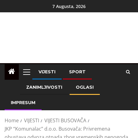
7 Augusta, 2026
VIJESTI
SPORT
ZANIMLJIVOSTI
OGLASI
IMPRESUM
Home
VIJESTI
VIJESTI BUSOVAČA
JKP “Komunalac” d.o.o. Busovača: Privremena
obustava odvoza otpada zbog vremenskih nepogoda