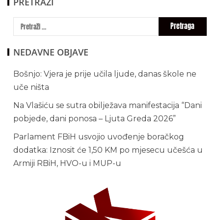
PRETRAŽI
NEDAVNE OBJAVE
Bošnjo: Vjera je prije učila ljude, danas škole ne
uče ništa
Na Vlašiću se sutra obilježava manifestacija “Dani
pobjede, dani ponosa – Ljuta Greda 2026”
Parlament FBiH usvojio uvođenje boračkog
dodatka: Iznosit će 1,50 KM po mjesecu učešća u
Armiji RBiH, HVO-u i MUP-u