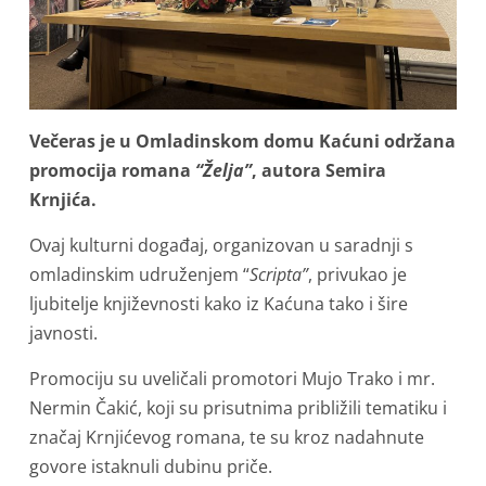
Večeras je u Omladinskom domu Kaćuni održana
promocija romana
“Želja”
, autora Semira
Krnjića.
Ovaj kulturni događaj, organizovan u saradnji s
omladinskim udruženjem “
Scripta”
, privukao je
ljubitelje književnosti kako iz Kaćuna tako i šire
javnosti.
Promociju su uveličali promotori Mujo Trako i mr.
Nermin Čakić, koji su prisutnima približili tematiku i
značaj Krnjićevog romana, te su kroz nadahnute
govore istaknuli dubinu priče.