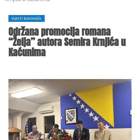
VIJESTI BUSOVAČA
Održana promocija romana
“Želja” autora Semira Krnjića u
Kaćunima