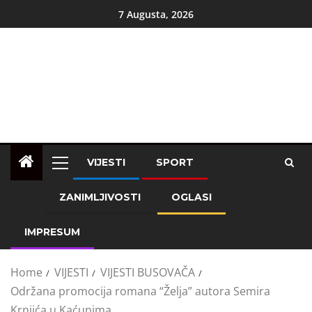
7 Augusta, 2026
VIJESTI
SPORT
ZANIMLJIVOSTI
OGLASI
IMPRESUM
Home
VIJESTI
VIJESTI BUSOVAČA
Održana promocija romana “Želja” autora Semira
Krnjića u Kaćunima