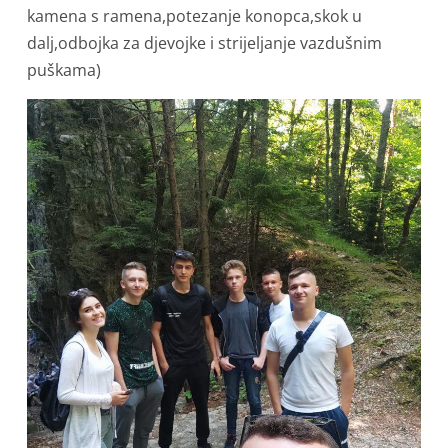
kamena s ramena,potezanje konopca,skok u
dalj,odbojka za djevojke i strijeljanje vazdušnim
puškama)