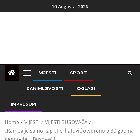
10 Augusta, 2026
VIJESTI
SPORT
ZANIMLJIVOSTI
OGLASI
IMPRESUM
Home
VIJESTI
VIJESTI BUSOVAČA
„Rampa je samo kap“: Ferhatović otvoreno o 30 godina
nepravde u Busovači!