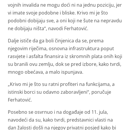
vojnih invalida ne mogu doći ni na jednu poziciju, jer
vi imate svoje podobne i bliske. Krivo mi je što
podobni dobijaju sve, a oni koji ne šute na nepravdu
ne dobijaju ništa“, navodi Ferhatović.
Dalje ističe da ga boli činjenica da se, prema
njegovim riječima, osnovna infrastruktura poput
rasvjete i asfalta finansira iz skromnih plata onih koji
su branili ovu zemlju, dok se pred izbore, kako tvrdi,
mnogo obećava, a malo ispunjava.
„Krivo mi je što su ratni profiteri na funkcijama, a
istinski borci su odavno zaboravljeni“, poručuje
Ferhatović.
Posebno se osvrnuo i na događaje od 11. jula,
navodeći da su, kako tvrdi, predstavnici vlasti na
dan žalosti došli na njegov privatni posjed kako bi