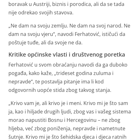
boravak u Austriji, biznis i porodica, ali da se tada
nije odrekao svojih stavova.
„Ne dam na svoju zemlju. Ne dam na svoj narod. Ne
dam na svoju vjeru“, navodi Ferhatović, ističući da
poštuje tuđe, ali da svoje ne da.
Kritike općinske vlasti i društvenog poretka
Ferhatović u svom obraćanju navodi da ga duboko
pogađa, kako kaže, „trideset godina zuluma i
nepravde“, te postavlja pitanje ima li kod
odgovornih uopće stida zbog takvog stanja.
„Krivo vam je, ali krivo je i meni. Krivo mi je što sam
ja, kao i hiljade drugih ljudi, zbog vas i vašeg sistema
morao napustiti Bosnu i Hercegovinu – ne zbog
hljeba, već zbog poniženja, nepravde i nametnute
šutnje. Krivo mi je što šehidska djeca i djeca ratnih