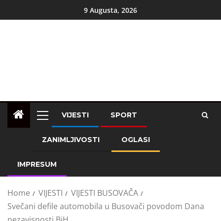
9 Augusta, 2026
VIJESTI
SPORT
ZANIMLJIVOSTI
OGLASI
IMPRESUM
Home
VIJESTI
VIJESTI BUSOVAČA
Svečani defile automobila u Busovači povodom Dana
nezavisnosti BiH