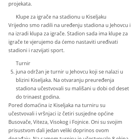
projekata.
Klupe za igrače na stadionu u Kiseljaku
Vrijedno smo radili na uređenju stadiona u Jehovcu i
na izradi klupa za igrače. Stadion sada ima klupe za
igrače te vjerujemo da ćemo nastaviti uređivati
stadioni i razvijati sport.
Turnir
juna održan je turnir u Jehovcu koji se nalazi u
blizini Kiseljaka. Na otvaranju preuređenja
stadiona učestvovali su mališani u dobi od deset
do trinaest godina.
Pored domaćina iz Kiseljaka na turniru su
učestvovali i vršnjaci iz četiri susjedne općine
Busovače, Viteza, Visokog i Fojnice. Oni su svojim
prisustvom dali jedan veliki doprinos ovom
događaju. Na samom turniru je učestvovalo 8 ekipa