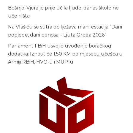
Bošnjo: Vjera je prije učila ljude, danas škole ne
uče ništa
Na Vlašiću se sutra obilježava manifestacija “Dani
pobjede, dani ponosa – Ljuta Greda 2026”
Parlament FBiH usvojio uvođenje boračkog
dodatka: Iznosit će 1,50 KM po mjesecu učešća u
Armiji RBiH, HVO-u i MUP-u