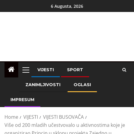
6 Augusta, 2026
VIJESTI
SPORT
ZANIMLJIVOSTI
OGLASI
IMPRESUM
Home
VIJESTI
VIJESTI BUSOVAČA
Više od 200 mladih učestvovalo u aktivnostima koje je
organizirao Princip u sklopu projekta Zajedno u