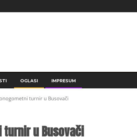
STI
OGLASI
IMPRESUM
onogometni turnir u Busovači
turnir u Busovači