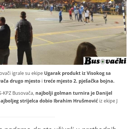
vači igrale su ekipe
Ugarak produkt iz Visokog sa
ača drugo mjesto
i
treće mjesto 2. pješačka bojna.
PS-KPZ Busovača,
najbolji golman turnira je Danijel
ajboljeg strijelca dobio Ibrahim Hrušmović
iz ekipe J