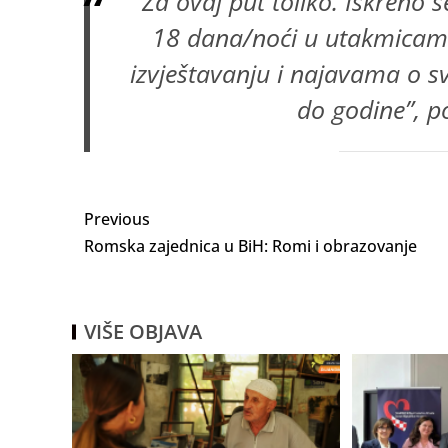
”Za ovaj put toliko. Iskreno
18 dana/noći u utakmicama,
izvještavanju i najavama o s
do godine”, po
Previous
Romska zajednica u BiH: Romi i obrazovanje
VIŠE OBJAVA