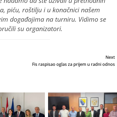
 se nadamo da ste uživali u prethodnih
 piću, roštilju i u konačnici našem
vim događajima na turniru. Vidimo se
ručili su organizatori.
Next
Fis raspisao oglas za prijem u radni odnos