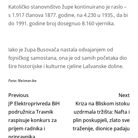
Katoličko stanovništvo župe kontinuirano je raslo –
s 1.917 članova 1877. godine, na 4.230 u 1935., da bi
do 1991. godine broj dosegnuo 8.160 vjernika.
Iako je župa Busovača nastala odvajanjem od
fojničkog samostana, ona je od samih početaka dio
šire historijske i kulturne cjeline Lašvanske doline.
Foto: Neimar.ba
Previous
Next
JP Elektroprivreda BiH
Kriza na Bliskom istoku
podružnica Travnik
uzdrmala tržišta: Nafta i
raspisuje konkurs za
plin poskupjeli, zlato sve
prijem radnika i
traženije, dionice padaju
pripravnika