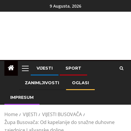
9 Augusta, 2026
VIJESTI
SPORT
ZANIMLJIVOSTI
OGLASI
IMPRESUM
Home
VIJESTI
VIJESTI BUSOVAČA
Župa Busovača: Od kapelanije do snažne duhovne
zajednice Lašvanske doline