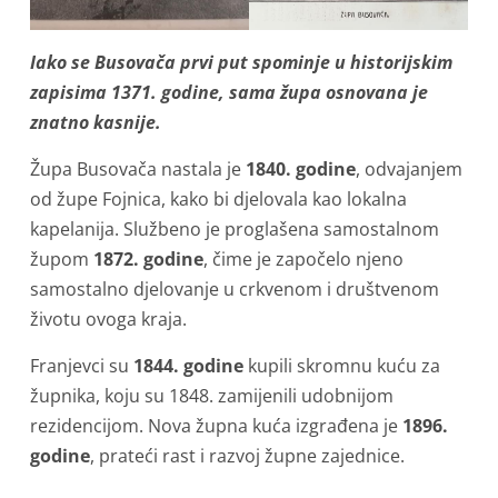
Iako se Busovača prvi put spominje u historijskim
zapisima 1371. godine, sama župa osnovana je
znatno kasnije.
Župa Busovača nastala je
1840. godine
, odvajanjem
od župe Fojnica, kako bi djelovala kao lokalna
kapelanija. Službeno je proglašena samostalnom
župom
1872. godine
, čime je započelo njeno
samostalno djelovanje u crkvenom i društvenom
životu ovoga kraja.
Franjevci su
1844. godine
kupili skromnu kuću za
župnika, koju su 1848. zamijenili udobnijom
rezidencijom. Nova župna kuća izgrađena je
1896.
godine
, prateći rast i razvoj župne zajednice.