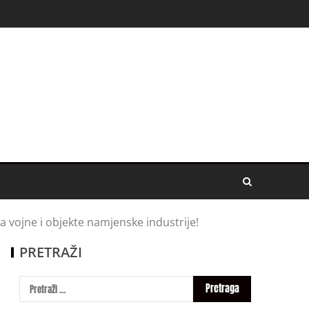
na vojne i objekte namjenske industrije!
PRETRAŽI