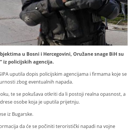
objektima u Bosni i Hercegovini, Oružane snage BiH su
 iz policijskih agencija.
 SIPA uputila dopis policijskim agencijama i firmama koje se
urnosti zbog eventualnih napada.
toku, te se pokušava otkriti da li postoji realna opasnost, a
drese osobe koja je uputila prijetnju.
rese iz Bugarske.
ormacija da će se počiniti teroristički napadi na vojne