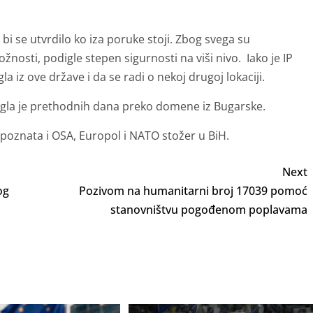
i se utvrdilo ko iza poruke stoji. Zbog svega su
nosti, podigle stepen sigurnosti na viši nivo. Iako je IP
gla iz ove države i da se radi o nekoj drugoj lokaciji.
tigla je prethodnih dana preko domene iz Bugarske.
poznata i OSA, Europol i NATO stožer u BiH.
Next
og
Pozivom na humanitarni broj 17039 pomoć
stanovništvu pogođenom poplavama