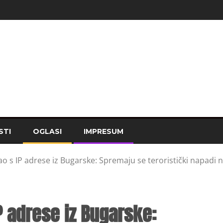
STI
OGLASI
IMPRESUM
gao s IP adrese iz Bugarske: Spremaju se teroristički napadi 
IP adrese iz Bugarske: