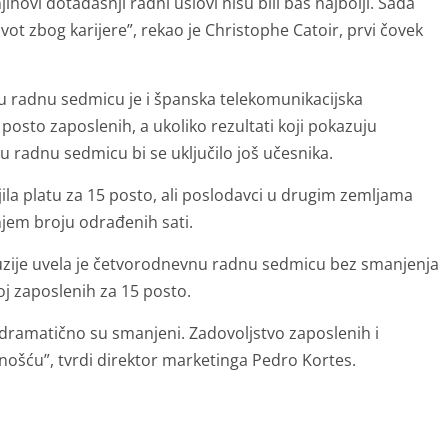
jihovi dotadašnji radni uslovi nisu bili baš najbolji. Sada
život zbog karijere”, rekao je Christophe Catoir, prvi čovek
 radnu sedmicu je i španska telekomunikacijska
posto zaposlenih, a ukoliko rezultati koji pokazuju
 radnu sedmicu bi se uključilo još učesnika.
ila platu za 15 posto, ali poslodavci u drugim zemljama
em broju odrađenih sati.
luzije uvela je četvorodnevnu radnu sedmicu bez smanjenja
oj zaposlenih za 15 posto.
a dramatično su smanjeni. Zadovoljstvo zaposlenih i
vnošću”, tvrdi direktor marketinga Pedro Kortes.