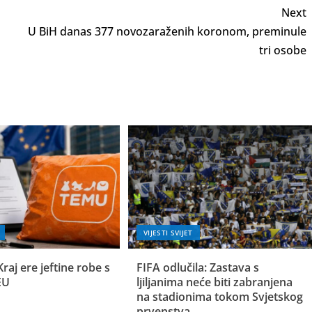
Next
U BiH danas 377 novozaraženih koronom, preminule
tri osobe
VIJESTI SVIJET
Kraj ere jeftine robe s
FIFA odlučila: Zastava s
EU
ljiljanima neće biti zabranjena
na stadionima tokom Svjetskog
prvenstva