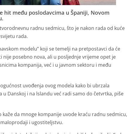
je hit među poslodavcima u Španiji, Novom
u.
 četvorodnevnu radnu sedmicu, što je nakon rada od kuće
svijetu rada.
avskom modelu” koji se temelji na pretpostavci da će
i nije posebno nova, ali u posljednje vrijeme opet je
asnicima kompanija, već i u javnom sektoru i među
 mogućnost uvođenja ovog modela kako bi ubrzala
 u Danskoj i na lslandu već radi samo do četvrtka, piše
co kaže da mnoge kompanije uvode kraću radnu sedmicu,
aloprodaji i ugostiteljstvu.