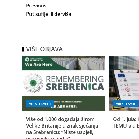
Previous
Put sufije ili derviša
VIŠE OBJAVA
VIJESTI SVIJET
VIJESTI SVIJET
Više od 1.000 događaja širom
Od 1. jula: 
Velike Britanije u znak sjećanja
TEMU-a u 
na Srebrenicu: “Niste uspjeli,
preživjeli su ovdje”