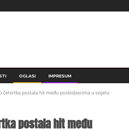
STI
OGLASI
IMPRESUM
 četvrtka postala hit među poslodavcima u svijetu
tka postala hit među