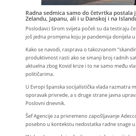
Radna sedmica samo do četvrtka postala 
Zelandu, Japanu, ali i u Danskoj i na Island
Poslodavci širom svijeta počeli su da testiraju
još jedna promjena koju je pandemija donijela u 
Kako se navodi, rasprava o takozvanom “skandin
produktivnost rasti ako se smanji broj radnih sat
aktuelna zbog Kovid krize i to ne samo među vl
političarima.
U Evropi španska socijalistička vlada razmatra
oporavak privrede, a s druge strane javna uprava
Poslovni dnevnik.
Šef Agencije za privremeno zapošljavanje Adec
posebno u kontekstu nedostatka radne snage u m