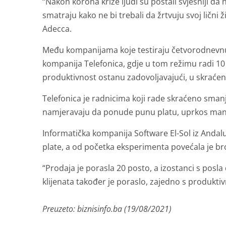
“Nakon korona krize ljudi su postali svjesniji da n
smatraju kako ne bi trebali da žrtvuju svoj lični 
Adecca.
Među kompanijama koje testiraju četvorodnevnu
kompanija Telefonica, gdje u tom režimu radi 10 
produktivnost ostanu zadovoljavajući, u skraćenu
Telefonica je radnicima koji rade skraćeno smanj
namjeravaju da ponude punu platu, uprkos manj
Informatička kompanija Software El-Sol iz Anda
plate, a od početka eksperimenta povećala je br
“Prodaja je porasla 20 posto, a izostanci s posl
klijenata također je poraslo, zajedno s produkti
Preuzeto: biznisinfo.ba (19/08/2021)