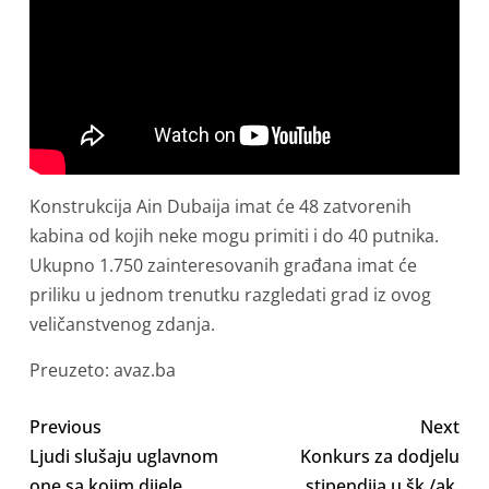
Konstrukcija Ain Dubaija imat će 48 zatvorenih
kabina od kojih neke mogu primiti i do 40 putnika.
Ukupno 1.750 zainteresovanih građana imat će
priliku u jednom trenutku razgledati grad iz ovog
veličanstvenog zdanja.
Preuzeto: avaz.ba
Previous
Next
Ljudi slušaju uglavnom
Konkurs za dodjelu
one sa kojim dijele
stipendija u šk./ak.