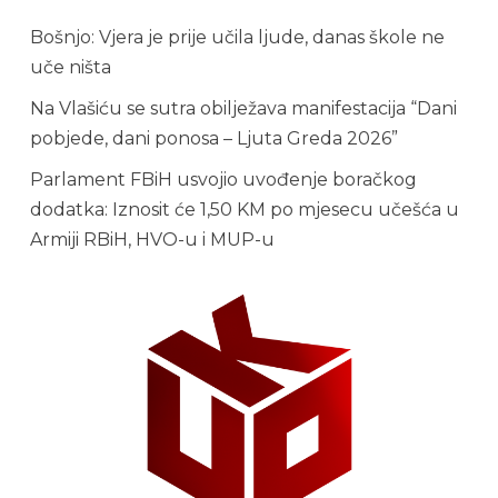
Bošnjo: Vjera je prije učila ljude, danas škole ne
uče ništa
Na Vlašiću se sutra obilježava manifestacija “Dani
pobjede, dani ponosa – Ljuta Greda 2026”
Parlament FBiH usvojio uvođenje boračkog
dodatka: Iznosit će 1,50 KM po mjesecu učešća u
Armiji RBiH, HVO-u i MUP-u