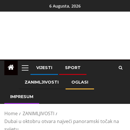
6 Augusta, 2026
VIJESTI
SPORT
ZANIMLJIVOSTI
OGLASI
IMPRESUM
Home
ZANIMLJIVOSTI
Dubai u oktobru otvara najveći panoramski točak na
svijetu