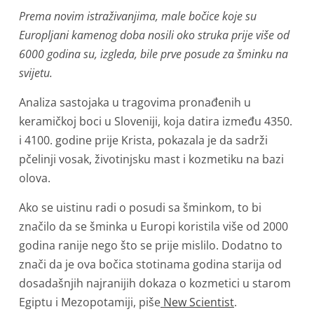
Prema novim istraživanjima, male bočice koje su
Europljani kamenog doba nosili oko struka prije više od
6000 godina su, izgleda, bile prve posude za šminku na
svijetu.
Analiza sastojaka u tragovima pronađenih u
keramičkoj boci u Sloveniji, koja datira između 4350.
i 4100. godine prije Krista, pokazala je da sadrži
pčelinji vosak, životinjsku mast i kozmetiku na bazi
olova.
Ako se uistinu radi o posudi sa šminkom, to bi
značilo da se šminka u Europi koristila više od 2000
godina ranije nego što se prije mislilo. Dodatno to
znači da je ova bočica stotinama godina starija od
dosadašnjih najranijih dokaza o kozmetici u starom
Egiptu i Mezopotamiji, piše
New Scientist
.