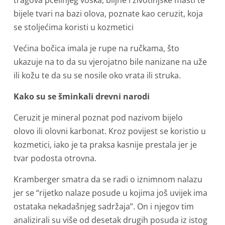
tragova pčelinjeg voska, biljne i životinjske masti te
bijele tvari na bazi olova, poznate kao ceruzit, koja
se stoljećima koristi u kozmetici
Većina bočica imala je rupe na ručkama, što
ukazuje na to da su vjerojatno bile nanizane na uže
ili kožu te da su se nosile oko vrata ili struka.
Kako su se šminkali drevni narodi
Ceruzit je mineral poznat pod nazivom bijelo
olovo ili olovni karbonat. Kroz povijest se koristio u
kozmetici, iako je ta praksa kasnije prestala jer je
tvar podosta otrovna.
Kramberger smatra da se radi o iznimnom nalazu
jer se “rijetko nalaze posude u kojima još uvijek ima
ostataka nekadašnjeg sadržaja”. On i njegov tim
analizirali su više od desetak drugih posuda iz istog