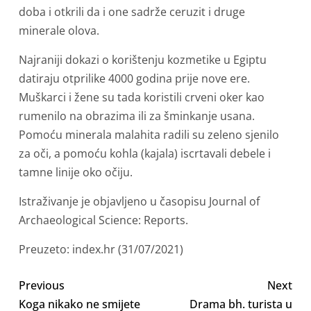
doba i otkrili da i one sadrže ceruzit i druge
minerale olova.
Najraniji dokazi o korištenju kozmetike u Egiptu
datiraju otprilike 4000 godina prije nove ere.
Muškarci i žene su tada koristili crveni oker kao
rumenilo na obrazima ili za šminkanje usana.
Pomoću minerala malahita radili su zeleno sjenilo
za oči, a pomoću kohla (kajala) iscrtavali debele i
tamne linije oko očiju.
Istraživanje je objavljeno u časopisu Journal of
Archaeological Science: Reports.
Preuzeto: index.hr (31/07/2021)
Previous
Next
Koga nikako ne smijete
Drama bh. turista u