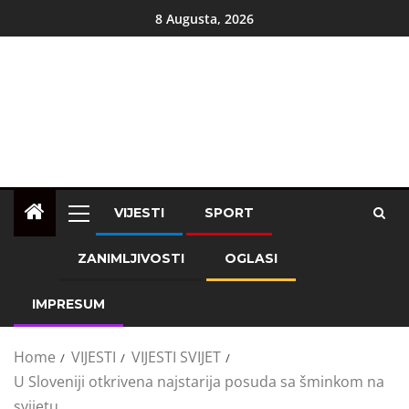
8 Augusta, 2026
VIJESTI
SPORT
ZANIMLJIVOSTI
OGLASI
IMPRESUM
Home
VIJESTI
VIJESTI SVIJET
U Sloveniji otkrivena najstarija posuda sa šminkom na
svijetu