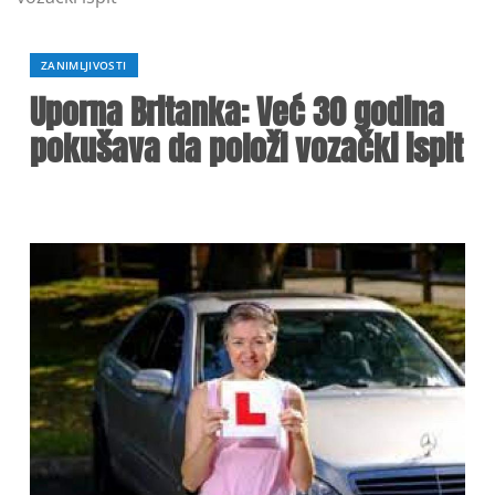
ZANIMLJIVOSTI
Uporna Britanka: Već 30 godina
pokušava da položi vozački ispit