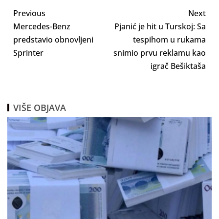
Previous
Next
Mercedes-Benz
Pjanić je hit u Turskoj: Sa
predstavio obnovljeni
tespihom u rukama
Sprinter
snimio prvu reklamu kao
igrač Bešiktaša
VIŠE OBJAVA