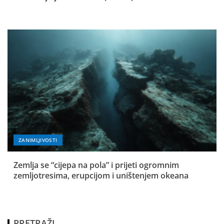
ZANIMLJIVOSTI
Zemlja se “cijepa na pola” i prijeti ogromnim
zemljotresima, erupcijom i uništenjem okeana
PRETRAŽI