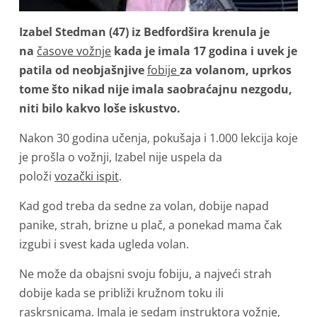
Izabel Stedman (47) iz Bedfordšira krenula je
na
časove vožnje
kada je imala 17 godina i uvek je
patila od neobjašnjive
fobije
za volanom, uprkos
tome što nikad nije imala saobraćajnu nezgodu,
niti bilo kakvo loše iskustvo.
Nakon 30 godina učenja, pokušaja i 1.000 lekcija koje
je prošla o vožnji, Izabel nije uspela da
položi
vozački ispit
.
Kad god treba da sedne za volan, dobije napad
panike, strah, brizne u plač, a ponekad mama čak
izgubi i svest kada ugleda volan.
Ne može da obajsni svoju fobiju, a najveći strah
dobije kada se približi kružnom toku ili
raskrsnicama. Imala je sedam instruktora vožnje,