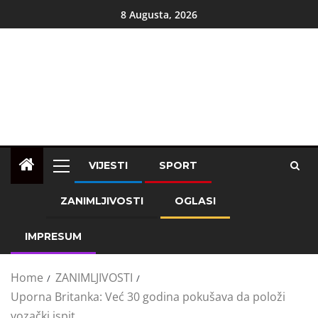
8 Augusta, 2026
VIJESTI
SPORT
ZANIMLJIVOSTI
OGLASI
IMPRESUM
Home
ZANIMLJIVOSTI
Uporna Britanka: Već 30 godina pokušava da položi
vozački ispit