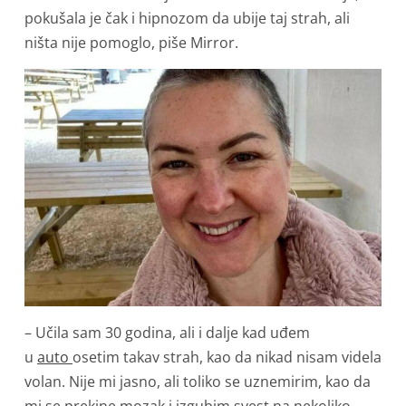
pokušala je čak i hipnozom da ubije taj strah, ali
ništa nije pomoglo, piše Mirror.
– Učila sam 30 godina, ali i dalje kad uđem
u
auto
osetim takav strah, kao da nikad nisam videla
volan. Nije mi jasno, ali toliko se uznemirim, kao da