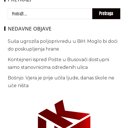
NEDAVNE OBJAVE
Suša ugrozila poljoprivredu u BiH: Moglo bi doći
do poskupljenja hrane
Kontejneri ispred Pošte u Busovači dostupni
samo stanovnicima određenih ulica
Bošnjo: Vjera je prije učila ljude, danas škole ne
uče ništa