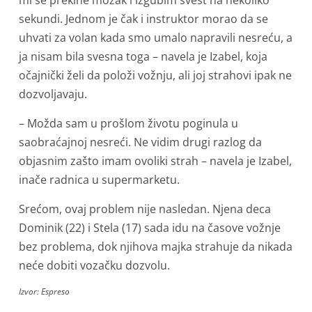
mi se prekine mozak i izgubim svest na nekoliko
sekundi. Jednom je čak i instruktor morao da se
uhvati za volan kada smo umalo napravili nesreću, a
ja nisam bila svesna toga – navela je Izabel, koja
očajnički želi da položi vožnju, ali joj strahovi ipak ne
dozvoljavaju.
– Možda sam u prošlom životu poginula u
saobraćajnoj nesreći. Ne vidim drugi razlog da
objasnim zašto imam ovoliki strah – navela je Izabel,
inače radnica u supermarketu.
Srećom, ovaj problem nije nasledan. Njena deca
Dominik (22) i Stela (17) sada idu na časove vožnje
bez problema, dok njihova majka strahuje da nikada
neće dobiti vozačku dozvolu.
Izvor: Espreso