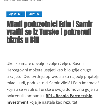
VIJESTI BIH
KULTURA
Mladi poduzetnici Edin i Samir
vratili se iz Turske i pokrenuli
biznis u BiH
Ukoliko imate dovoljno volje i želje u Bosni i
Hercegovini možete uspjeti kao bilo gdje drugo
u svijetu. Ovu tvrdnju opravdala su najbolji prijatelji,
mladi ljudi, poduzetnici Samir Vildić i Edin Imamović
koji su se vratili iz Turske u svoju domovinu gdje su
pokrenuli kompaniju
BPI – Bosnia Partnership
Investment
koja je nastala kao rezultat