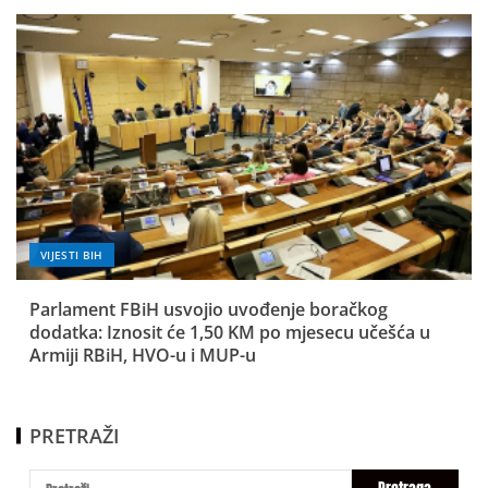
VIJESTI BIH
Parlament FBiH usvojio uvođenje boračkog
dodatka: Iznosit će 1,50 KM po mjesecu učešća u
Armiji RBiH, HVO-u i MUP-u
PRETRAŽI