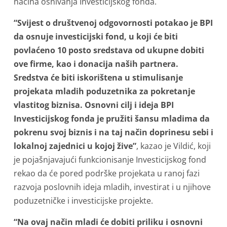
načina osnivanja Investicijskog fonda.
“Svijest o društvenoj odgovornosti potakao je BPI
da osnuje investicijski fond, u koji će biti
povlaćeno 10 posto sredstava od ukupne dobiti
ove firme, kao i donacija naših partnera.
Sredstva će biti iskorištena u stimulisanje
projekata mladih poduzetnika za pokretanje
vlastitog biznisa. Osnovni cilj i ideja BPI
Investicijskog fonda je pružiti šansu mladima da
pokrenu svoj biznis i na taj način doprinesu sebi i
lokalnoj zajednici u kojoj žive”
, kazao je Vildić, koji
je pojašnjavajući funkcionisanje Investicijskog fond
rekao da će pored podrške projekata u ranoj fazi
razvoja poslovnih ideja mladih, investirat i u njihove
poduzetničke i investicijske projekte.
“Na ovaj način mladi će dobiti priliku i osnovni