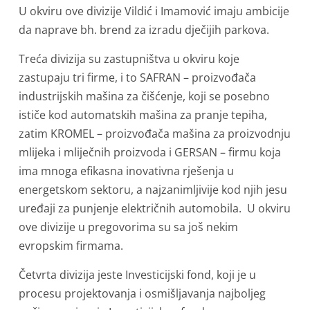
U okviru ove divizije Vildić i Imamović imaju ambicije
da naprave bh. brend za izradu dječijih parkova.
Treća divizija su zastupništva u okviru koje
zastupaju tri firme, i to SAFRAN – proizvođača
industrijskih mašina za čišćenje, koji se posebno
ističe kod automatskih mašina za pranje tepiha,
zatim KROMEL – proizvođača mašina za proizvodnju
mlijeka i mliječnih proizvoda i GERSAN – firmu koja
ima mnoga efikasna inovativna rješenja u
energetskom sektoru, a najzanimljivije kod njih jesu
uređaji za punjenje električnih automobila. U okviru
ove divizije u pregovorima su sa još nekim
evropskim firmama.
Četvrta divizija jeste Investicijski fond, koji je u
procesu projektovanja i osmišljavanja najboljeg