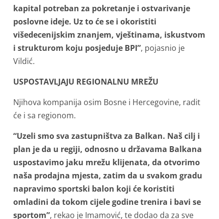
kapital potreban za pokretanje i ostvarivanje
poslovne ideje. Uz to će se i okoristiti
višedecenijskim znanjem, vještinama, iskustvom
i strukturom koju posjeduje BPI”
, pojasnio je
Vildić.
USPOSTAVLJAJU REGIONALNU MREŽU
Njihova kompanija osim Bosne i Hercegovine, radit
će i sa regionom.
“Uzeli smo sva zastupništva za Balkan. Naš cilj i
plan je da u regiji, odnosno u državama Balkana
uspostavimo jaku mrežu klijenata, da otvorimo
naša prodajna mjesta, zatim da u svakom gradu
napravimo sportski balon koji će koristiti
omladini da tokom cijele godine trenira i bavi se
sportom”
, rekao je Imamović, te dodao da za sve