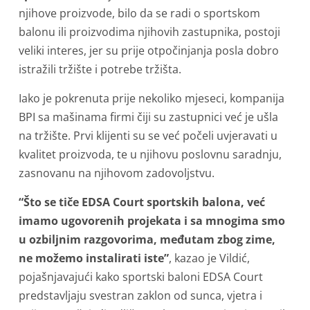
njihove proizvode, bilo da se radi o sportskom
balonu ili proizvodima njihovih zastupnika, postoji
veliki interes, jer su prije otpočinjanja posla dobro
istražili tržište i potrebe tržišta.
Iako je pokrenuta prije nekoliko mjeseci, kompanija
BPI sa mašinama firmi čiji su zastupnici već je ušla
na tržište. Prvi klijenti su se već počeli uvjeravati u
kvalitet proizvoda, te u njihovu poslovnu saradnju,
zasnovanu na njihovom zadovoljstvu.
“Što se tiče EDSA Court sportskih balona, već
imamo ugovorenih projekata i sa mnogima smo
u ozbiljnim razgovorima, međutam zbog zime,
ne možemo instalirati iste”
, kazao je Vildić,
pojašnjavajući kako sportski baloni EDSA Court
predstavljaju svestran zaklon od sunca, vjetra i