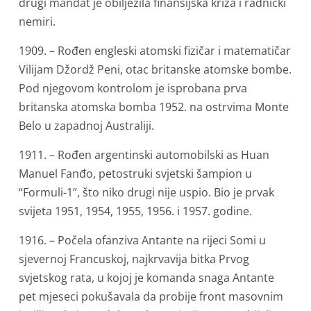
drugi mandat je obilježila finansijska kriza i radnički
nemiri.
1909. – Rođen engleski atomski fizičar i matematičar
Vilijam Džordž Peni, otac britanske atomske bombe.
Pod njegovom kontrolom je isprobana prva
britanska atomska bomba 1952. na ostrvima Monte
Belo u zapadnoj Australiji.
1911. – Rođen argentinski automobilski as Huan
Manuel Fanđo, petostruki svjetski šampion u
“Formuli-1”, što niko drugi nije uspio. Bio je prvak
svijeta 1951, 1954, 1955, 1956. i 1957. godine.
1916. – Počela ofanziva Antante na rijeci Somi u
sjevernoj Francuskoj, najkrvavija bitka Prvog
svjetskog rata, u kojoj je komanda snaga Antante
pet mjeseci pokušavala da probije front masovnim