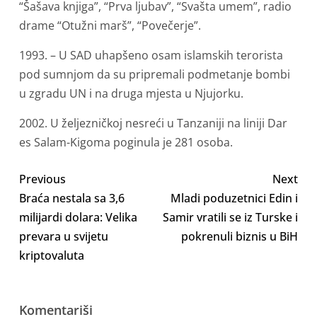
“Šašava knjiga”, “Prva ljubav”, “Svašta umem”, radio
drame “Otužni marš”, “Povečerje”.
1993. – U SAD uhapšeno osam islamskih terorista
pod sumnjom da su pripremali podmetanje bombi
u zgradu UN i na druga mjesta u Njujorku.
2002. U željezničkoj nesreći u Tanzaniji na liniji Dar
es Salam-Kigoma poginula je 281 osoba.
Previous
Next
Braća nestala sa 3,6
Mladi poduzetnici Edin i
milijardi dolara: Velika
Samir vratili se iz Turske i
prevara u svijetu
pokrenuli biznis u BiH
kriptovaluta
Komentariši