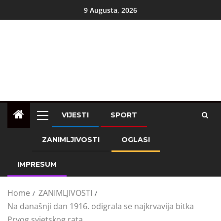
9 Augusta, 2026
VIJESTI
SPORT
ZANIMLJIVOSTI
OGLASI
IMPRESUM
Home
ZANIMLJIVOSTI
Na današnji dan 1916. odigrala se najkrvavija bitka
Prvog svjetskog rata