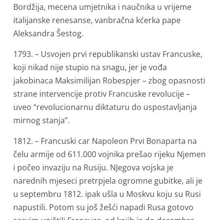
Bordžija, mecena umjetnika i naučnika u vrijeme
italijanske renesanse, vanbračna kćerka pape
Aleksandra Šestog.
1793. – Usvojen prvi republikanski ustav Francuske,
koji nikad nije stupio na snagu, jer je vođa
jakobinaca Maksimilijan Robespjer – zbog opasnosti
strane intervencije protiv Francuske revolucije –
uveo “revolucionarnu diktaturu do uspostavljanja
mirnog stanja”.
1812. – Francuski car Napoleon Prvi Bonaparta na
čelu armije od 611.000 vojnika prešao rijeku Njemen
i počeo invaziju na Rusiju. NJegova vojska je
narednih mjeseci pretrpjela ogromne gubitke, ali je
u septembru 1812. ipak ušla u Moskvu koju su Rusi
napustili. Potom su još žešći napadi Rusa gotovo