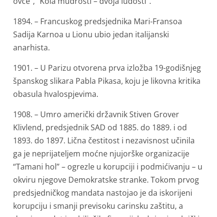
ovce”, “Kola mudrosti – dvoja ludosti”.
1894. – Francuskog predsjednika Mari-Fransoa
Sadija Karnoa u Lionu ubio jedan italijanski
anarhista.
1901. – U Parizu otvorena prva izložba 19-godišnjeg
španskog slikara Pabla Pikasa, koju je likovna kritika
obasula hvalospjevima.
1908. – Umro američki državnik Stiven Grover
Klivlend, predsjednik SAD od 1885. do 1889. i od
1893. do 1897. Lična čestitost i nezavisnost učinila
ga je neprijateljem moćne njujorške organizacije
“Tamani hol” – ogrezle u korupciji i podmićivanju – u
okviru njegove Demokratske stranke. Tokom prvog
predsjedničkog mandata nastojao je da iskorijeni
korupciju i smanji previsoku carinsku zaštitu, a