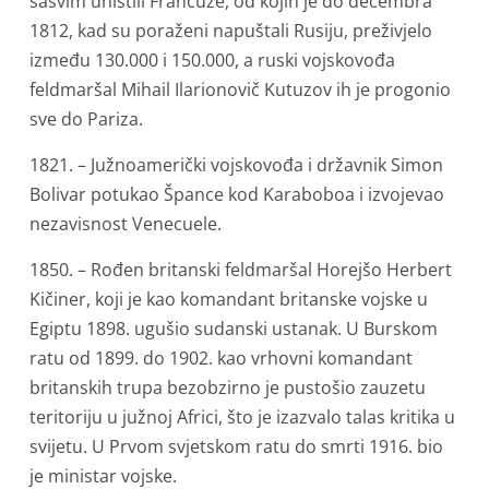
sasvim uništili Francuze, od kojih je do decembra
1812, kad su poraženi napuštali Rusiju, preživjelo
između 130.000 i 150.000, a ruski vojskovođa
feldmaršal Mihail Ilarionovič Kutuzov ih je progonio
sve do Pariza.
1821. – Južnoamerički vojskovođa i državnik Simon
Bolivar potukao Špance kod Karaboboa i izvojevao
nezavisnost Venecuele.
1850. – Rođen britanski feldmaršal Horejšo Herbert
Kičiner, koji je kao komandant britanske vojske u
Egiptu 1898. ugušio sudanski ustanak. U Burskom
ratu od 1899. do 1902. kao vrhovni komandant
britanskih trupa bezobzirno je pustošio zauzetu
teritoriju u južnoj Africi, što je izazvalo talas kritika u
svijetu. U Prvom svjetskom ratu do smrti 1916. bio
je ministar vojske.