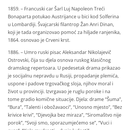
1859. – Francuski car Šarl Luj Napoleon Treći
Bonaparta potukao Austrijance u bici kod Solferina
u Lombardiji. Švajcarski filantrop Žan Anri Dinan,
koji je tada organizovao pomoć za hiljade ranjenika,
1864. osnovao je Crveni krst.
1886. – Umro ruski pisac Aleksandar Nikolajevič
Ostrovski, čija su djela osnova ruskog klasičnog
dramskog repertoara. U pedesetak drama prikazao
je socijalnu nepravdu u Rusiji, propadanje plemića,
uspone i padove trgovačkog sloja, njihov moral i
život u provinciji. Izvrgavao je ruglu poroke i na
tome gradio komične situacije. Djela: drame “Šuma”,
“Bura”, “Talenti i obožavaoci”, “Unosno mjesto”, “Bez
krivice krivi”, “Djevojka bez miraza”, “Siromaštvo nije
porok”, “Svoji smo, sporazumjećemo se”, “Vuci i