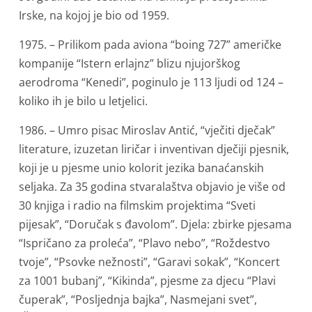
Irske, na kojoj je bio od 1959.
1975. – Prilikom pada aviona “boing 727” američke
kompanije “Istern erlajnz” blizu njujorškog
aerodroma “Kenedi”, poginulo je 113 ljudi od 124 –
koliko ih je bilo u letjelici.
1986. – Umro pisac Miroslav Antić, “vječiti dječak”
literature, izuzetan liričar i inventivan dječiji pjesnik,
koji je u pjesme unio kolorit jezika banaćanskih
seljaka. Za 35 godina stvaralaštva objavio je više od
30 knjiga i radio na filmskim projektima “Sveti
pijesak”, “Doručak s đavolom”. Djela: zbirke pjesama
“Ispričano za proleća”, “Plavo nebo”, “Roždestvo
tvoje”, “Psovke nežnosti”, “Garavi sokak”, “Koncert
za 1001 bubanj”, “Kikinda”, pjesme za djecu “Plavi
čuperak”, “Posljednja bajka”, Nasmejani svet”,