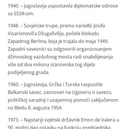
1940. – Jugoslavija uspostavila diplomatske odnose
sa SSSR-om.
1948. – Sovjetske trupe, prema naredbi Josifa
Visarionoviča Džugašvilija, počele blokadu
Zapadnog Berlina, koja je trajala do maja 1949.
Zapadni saveznici su odgovorili organizovanjem
džinovskog vazdušnog mosta radi snabdijevanja
više od dva miliona stanovnika tog dijela
podijeljenog grada.
1960. – Jugoslavija, Grčka i Turska raspustile
Balkanski savez, zasnovan na Ugovoru o savezu,
političkoj saradnji i uzajamnoj pomoći zaključenom
na Bledu 8. avgusta 1954.
1973. – Najstariji svjetski državnik Emon de Valera u
90. godini dao ostavku na funkciju predsjednika