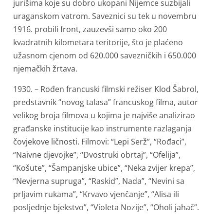
jurišima koje su dobro ukopani Nijemce suzbijali
uraganskom vatrom. Saveznici su tek u novembru
1916. probili front, zauzevši samo oko 200
kvadratnih kilometara teritorije, što je plaćeno
užasnom cjenom od 620.000 savezničkih i 650.000
njemačkih žrtava.
1930. – Rođen francuski filmski režiser Klod Šabrol,
predstavnik “novog talasa” francuskog filma, autor
velikog broja filmova u kojima je najviše analizirao
građanske institucije kao instrumente razlaganja
čovjekove ličnosti. Filmovi: “Lepi Serž”, “Rođaci”,
“Naivne djevojke”, “Dvostruki obrtaj”, “Ofelija”,
“Košute”, “Šampanjske ubice”, “Neka zvijer krepa”,
“Nevjerna supruga”, “Raskid”, Nada”, “Nevini sa
prljavim rukama”, “Krvavo vjenčanje”, “Alisa ili
posljednje bjekstvo”, “Violeta Nozije”, “Oholi jahač”.