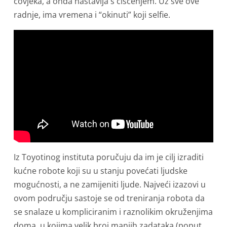
čovjeka, a onda nastavlja s čišćenjem. Uz sve ove
radnje, ima vremena i “okinuti” koji selfie.
Iz Toyotinog instituta poručuju da im je cilj izraditi
kućne robote koji su u stanju povećati ljudske
mogućnosti, a ne zamijeniti ljude. Najveći izazovi u
ovom području sastoje se od treniranja robota da
se snalaze u kompliciranim i raznolikim okruženjima
doma, u kojima velik broj manjih zadataka (poput