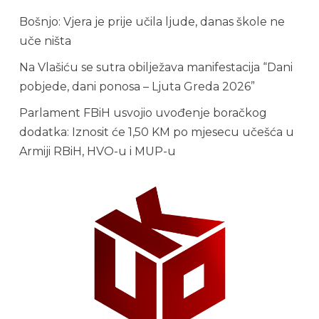
Bošnjo: Vjera je prije učila ljude, danas škole ne
uče ništa
Na Vlašiću se sutra obilježava manifestacija “Dani
pobjede, dani ponosa – Ljuta Greda 2026”
Parlament FBiH usvojio uvođenje boračkog
dodatka: Iznosit će 1,50 KM po mjesecu učešća u
Armiji RBiH, HVO-u i MUP-u