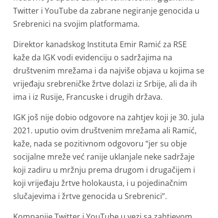
Twitter i YouTube da zabrane negiranje genocida u
Srebrenici na svojim platformama.
Direktor kanadskog Instituta Emir Ramić za RSE
kaže da IGK vodi evidenciju o sadržajima na
društvenim mrežama i da najviše objava u kojima se
vrijeđaju srebreničke žrtve dolazi iz Srbije, ali da ih
ima i iz Rusije, Francuske i drugih država.
IGK još nije dobio odgovore na zahtjev koji je 30. jula
2021. uputio ovim društvenim mrežama ali Ramić,
kaže, nada se pozitivnom odgovoru “jer su obje
socijalne mreže već ranije uklanjale neke sadržaje
koji zadiru u mržnju prema drugom i drugačijem i
koji vrijeđaju žrtve holokausta, i u pojedinačnim
slučajevima i žrtve genocida u Srebrenici”.
Kompanije Twitter i YouTube u vezi sa zahtjevom