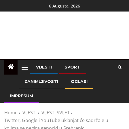
6 Augusta, 2026
VIJESTI
SPORT
ZANIMLJIVOSTI
OGLASI
IMPRESUM
Home
VIJESTI
VIJESTI SVIJET
Twitter, Google i YouTube uklanjat će sadržaje u
kojima se negira genocid u Srebrenici