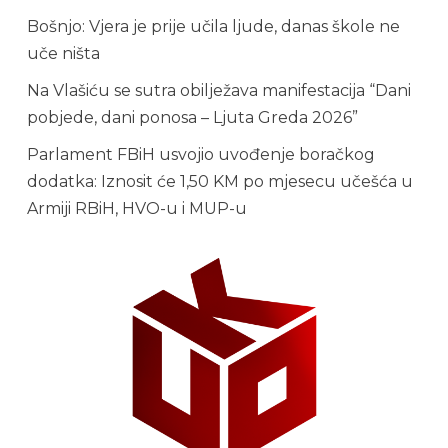
Bošnjo: Vjera je prije učila ljude, danas škole ne
uče ništa
Na Vlašiću se sutra obilježava manifestacija “Dani
pobjede, dani ponosa – Ljuta Greda 2026”
Parlament FBiH usvojio uvođenje boračkog
dodatka: Iznosit će 1,50 KM po mjesecu učešća u
Armiji RBiH, HVO-u i MUP-u