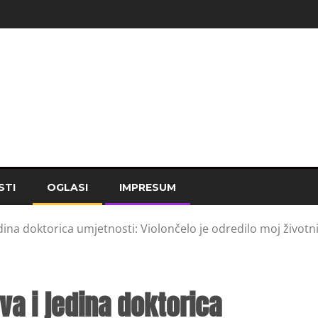
STI
OGLASI
IMPRESUM
dina doktorica umjetnosti: Violončelo je odredilo moj životn
va i jedina doktorica