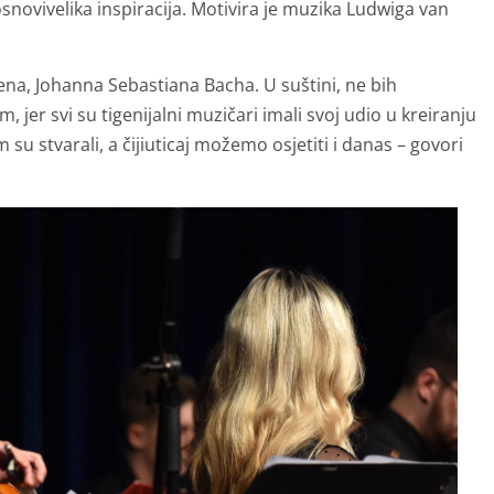
snovivelika inspiracija. Motivira je muzika Ludwiga van
ena, Johanna Sebastiana Bacha. U suštini, ne bih
 jer svi su tigenijalni muzičari imali svoj udio u kreiranju
u stvarali, a čijiuticaj možemo osjetiti i danas – govori