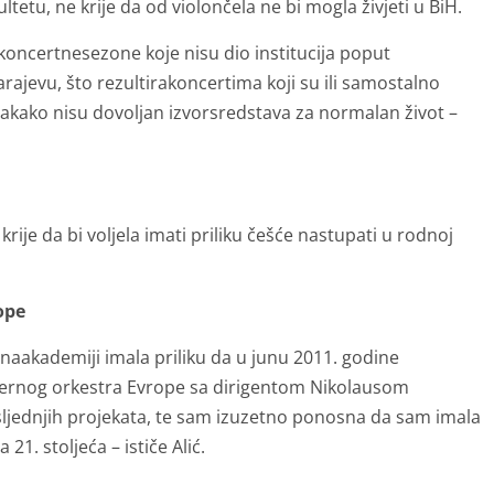
ltetu, ne krije da od violončela ne bi mogla živjeti u BiH.
koncertnesezone koje nisu dio institucija poput
rajevu, što rezultirakoncertima koji su ili samostalno
 svakako nisu dovoljan izvorsredstava za normalan život –
rije da bi voljela imati priliku češće nastupati u rodnoj
rope
aakademiji imala priliku da u junu 2011. godine
ernog orkestra Evrope sa dirigentom Nikolausom
ljednjih projekata, te sam izuzetno ponosna da sam imala
21. stoljeća – ističe Alić.