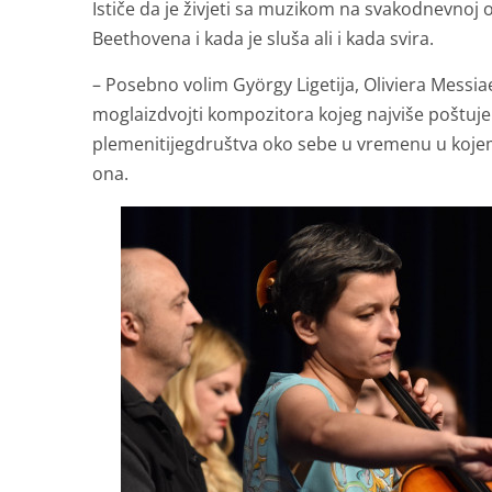
Ističe da je živjeti sa muzikom na svakodnevnoj o
Beethovena i kada je sluša ali i kada svira.
– Posebno volim György Ligetija, Oliviera Messia
moglaizdvojti kompozitora kojeg najviše poštujem,
plemenitijegdruštva oko sebe u vremenu u kojem s
ona.