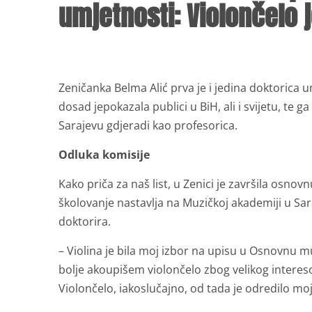
umjetnosti: Violončelo j
Zeničanka Belma Alić prva je i jedina doktorica u
dosad jepokazala publici u BiH, ali i svijetu, t
Sarajevu gdjeradi kao profesorica.
Odluka komisije
Kako priča za naš list, u Zenici je završila osno
školovanje nastavlja na Muzičkoj akademiji u Saraj
doktorira.
– Violina je bila moj izbor na upisu u Osnovnu mu
bolje akoupišem violončelo zbog velikog interesov
Violončelo, iakoslučajno, od tada je odredilo moj 