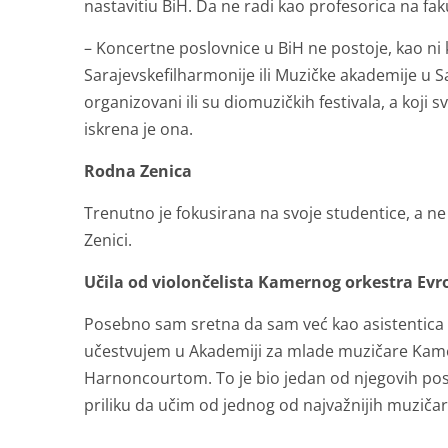
nastavitiu BiH. Da ne radi kao profesorica na faku
– Koncertne poslovnice u BiH ne postoje, kao ni 
Sarajevskefilharmonije ili Muzičke akademije u Sa
organizovani ili su diomuzičkih festivala, a koji
iskrena je ona.
Rodna Zenica
Trenutno je fokusirana na svoje studentice, a ne k
Zenici.
Učila od violončelista Kamernog orkestra Ev
Posebno sam sretna da sam već kao asistentica n
učestvujem u Akademiji za mlade muzičare Kam
Harnoncourtom. To je bio jedan od njegovih pos
priliku da učim od jednog od najvažnijih muzičara 