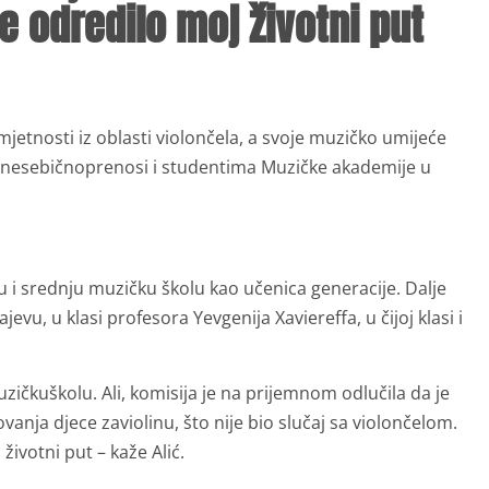
e odredilo moj životni put
mjetnosti iz oblasti violončela, a svoje muzičko umijeće
e ga nesebičnoprenosi i studentima Muzičke akademije u
vnu i srednju muzičku školu kao učenica generacije. Dalje
evu, u klasi profesora Yevgenija Xaviereffa, u čijoj klasi i
zičkuškolu. Ali, komisija je na prijemnom odlučila da je
anja djece zaviolinu, što nije bio slučaj sa violončelom.
životni put – kaže Alić.