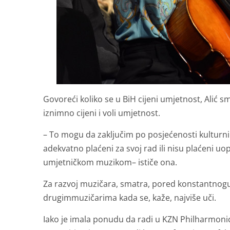
Govoreći koliko se u BiH cijeni umjetnost, Alić 
iznimno cijeni i voli umjetnost.
– To mogu da zaključim po posjećenosti kulturni
adekvatno plaćeni za svoj rad ili nisu plaćeni uo
umjetničkom muzikom– ističe ona.
Za razvoj muzičara, smatra, pored konstantnogus
drugimmuzičarima kada se, kaže, najviše uči.
Iako je imala ponudu da radi u KZN Philharmonic