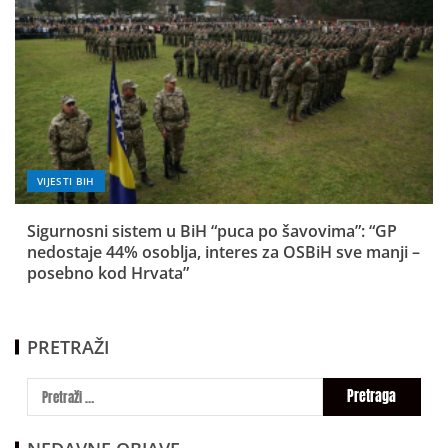
VIJESTI BIH
Sigurnosni sistem u BiH “puca po šavovima”: “GP
nedostaje 44% osoblja, interes za OSBiH sve manji –
posebno kod Hrvata”
PRETRAŽI