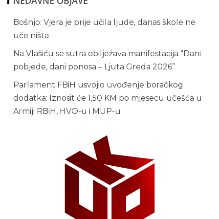
NEDAVNE OBJAVE
Bošnjo: Vjera je prije učila ljude, danas škole ne
uče ništa
Na Vlašiću se sutra obilježava manifestacija “Dani
pobjede, dani ponosa – Ljuta Greda 2026”
Parlament FBiH usvojio uvođenje boračkog
dodatka: Iznosit će 1,50 KM po mjesecu učešća u
Armiji RBiH, HVO-u i MUP-u