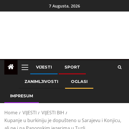
7 Augusta, 2026
VIJESTI
SPORT
ZANIMLJIVOSTI
OGLASI
IMPRESUM
Home
VIJESTI
VIJESTI BIH
Kupanje u burkiniju je dopušteno u Sarajevu i Konjicu,
ali ne i na Panonskim jezerima u Tuzli