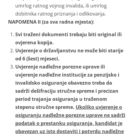
umrlog ratnog vojnog invalida, ili umrlog
dobitnika ratnog priznanja i odlikovanja.
NAPOMENA II (za sva radna mjesta):
Svi traženi dokumenti trebaju biti original ili
ovjerena kopija.
Uvjerenje o državljanstvu ne može biti starije
od 6 (šest) mjeseci.
Uvjerenje nadležne porezne uprave ili
uvjerenje nadležne institucije za penzijsko i
invalidsko osiguranje obavezno treba da
sadrži dešifraciju stručne spreme i precizan
period trajanja osiguranja u traženom
stepenu stručne spreme.
Ukoliko uvjerenje o
osiguranju nadležne porezne uprave ne sadrži
podatak o prestanku osiguranja, kandidat je
obavezan uz isto dostaviti i potvrdu nadležne