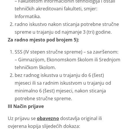
– Fakultetom informacionih tehnologija i ostali
tehničkih akreditovani fakulteti, smjer:
Informatika.
radno iskustvo nakon sticanja potrebne stručne
spreme u trajanju od najmanje 3 (tri) godine.
Za radno mjesto pod brojem 5):
SSS (IV stepen stručne spreme) – sa završenom:
– Gimnazijom, Ekonomskom školom ili Srednjom
tehničkom školom.
bez radnog iskustva u trajanju do 6 (šest)
mjeseci ili sa radnim iskustvom u trajanju od
minimalno 6 (šest) mjeseci, nakon sticanja
potrebne stručne spreme.
III Način prijave
Uz prijavu se
obavezno
dostavlja original ili
ovjerena kopija slijedećih dokaza: