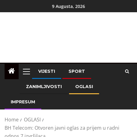
9 Augusta, 2026
VIJESTI
SPORT
ZANIMLJIVOSTI
OGLASI
IMPRESUM
Home
OGLASI
BH Telecom: Otvoren javni oglas za prijem u radni
odnos 7 izvršilaca