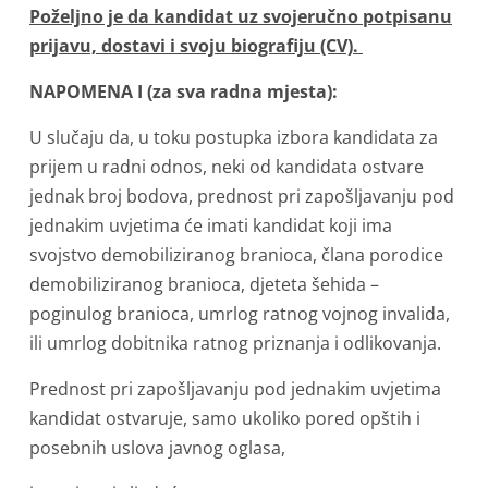
Poželjno je da kandidat uz svojeručno potpisanu
prijavu, dostavi i svoju biografiju (CV).
NAPOMENA I (za sva radna mjesta):
U slučaju da, u toku postupka izbora kandidata za
prijem u radni odnos, neki od kandidata ostvare
jednak broj bodova, prednost pri zapošljavanju pod
jednakim uvjetima će imati kandidat koji ima
svojstvo demobiliziranog branioca, člana porodice
demobiliziranog branioca, djeteta šehida –
poginulog branioca, umrlog ratnog vojnog invalida,
ili umrlog dobitnika ratnog priznanja i odlikovanja.
Prednost pri zapošljavanju pod jednakim uvjetima
kandidat ostvaruje, samo ukoliko pored opštih i
posebnih uslova javnog oglasa,