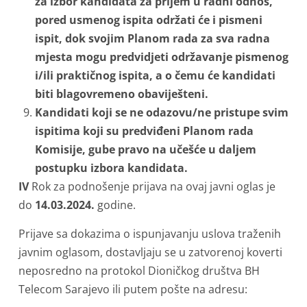
za izbor kandidata za prijem u radni odnos,
pored usmenog ispita održati će i pismeni
ispit, dok svojim Planom rada za sva radna
mjesta mogu predvidjeti održavanje pismenog
i/ili praktičnog ispita, a o čemu će kandidati
biti blagovremeno obaviješteni.
Kandidati koji se ne odazovu/ne pristupe svim
ispitima koji su predviđeni Planom rada
Komisije, gube pravo na učešće u daljem
postupku izbora kandidata.
IV
Rok za podnošenje prijava na ovaj javni oglas je
do
14.03.2024.
godine.
Prijave sa dokazima o ispunjavanju uslova traženih
javnim oglasom, dostavljaju se u zatvorenoj koverti
neposredno na protokol Dioničkog društva BH
Telecom Sarajevo ili putem pošte na adresu: