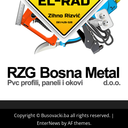
Copyright © Busovacki.ba all rights reserved.
|
EnterNews
by AF themes.