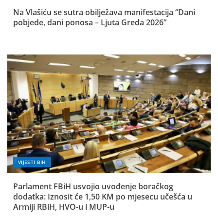
Na Vlašiću se sutra obilježava manifestacija “Dani
pobjede, dani ponosa – Ljuta Greda 2026”
VIJESTI BIH
Parlament FBiH usvojio uvođenje boračkog
dodatka: Iznosit će 1,50 KM po mjesecu učešća u
Armiji RBiH, HVO-u i MUP-u