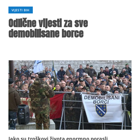
VIJESTI BIH
Odlične vijesti za sve
demobilisane borce
Iako su troškovi života enormno porasli,