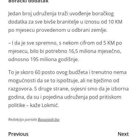
Borački dodatak
Jedan broj udruženja traži uvođenje boračkog
dodatka za sve bivše branitelje u iznosu od 10 KM
po mjesecu provedenom u odbrani zemlje.
– I da je sve spremno, s nekom cifrom od 5 KM po
mjesecu, bilo bi potrebno 16,5 miliona mjesečno,
odnosno 195 miliona godišnje.
To je skoro 60 posto ovog budžeta i trenutno nema
mogućnosti da se to ispoštuje, ali ne bježimo od
razgovora. S druge strane, svjesni smo da je izborna
godina, da su i pojedina udruženja pod pritiskom
politike – kaže Lokmić.
Redakcija portala
Busovacki.ba
Previous
Next