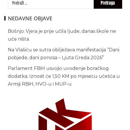
NEDAVNE OBJAVE
Bošnjo: Vjera je prije učila ljude, danas škole ne
uče ništa
Na Vlašiću se sutra obilježava manifestacija “Dani
pobjede, dani ponosa – Ljuta Greda 2026”
Parlament FBiH usvojio uvođenje boračkog
dodatka: Iznosit će 1,50 KM po mjesecu učešća u
Armiji RBiH, HVO-u i MUP-u