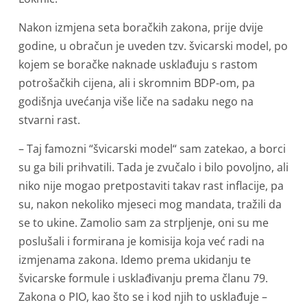
Nakon izmjena seta boračkih zakona, prije dvije
godine, u obračun je uveden tzv. švicarski model, po
kojem se boračke naknade usklađuju s rastom
potrošačkih cijena, ali i skromnim BDP-om, pa
godišnja uvećanja više liče na sadaku nego na
stvarni rast.
– Taj famozni “švicarski model“ sam zatekao, a borci
su ga bili prihvatili. Tada je zvučalo i bilo povoljno, ali
niko nije mogao pretpostaviti takav rast inflacije, pa
su, nakon nekoliko mjeseci mog mandata, tražili da
se to ukine. Zamolio sam za strpljenje, oni su me
poslušali i formirana je komisija koja već radi na
izmjenama zakona. Idemo prema ukidanju te
švicarske formule i usklađivanju prema članu 79.
Zakona o PIO, kao što se i kod njih to usklađuje –