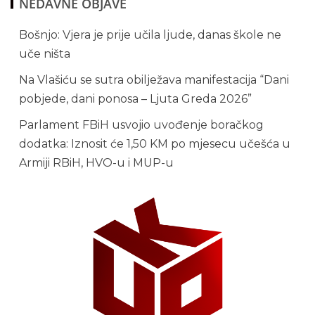
NEDAVNE OBJAVE
Bošnjo: Vjera je prije učila ljude, danas škole ne
uče ništa
Na Vlašiću se sutra obilježava manifestacija “Dani
pobjede, dani ponosa – Ljuta Greda 2026”
Parlament FBiH usvojio uvođenje boračkog
dodatka: Iznosit će 1,50 KM po mjesecu učešća u
Armiji RBiH, HVO-u i MUP-u