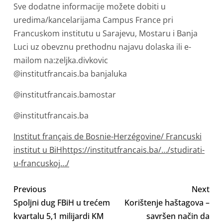
Sve dodatne informacije možete dobiti u
uredima/kancelarijama Campus France pri
Francuskom institutu u Sarajevu, Mostaru i Banja
Luci uz obevznu prethodnu najavu dolaska ili e-
mailom na:zeljka.divkovic
@institutfrancais.ba banjaluka
@institutfrancais.bamostar
@institutfrancais.ba
Institut français de Bosnie-Herzégovine/ Francuski
institut u BiH
https://institutfrancais.ba/…/studirati-
u-francuskoj…/
Previous
Next
Spoljni dug FBiH u trećem
Korištenje haštagova –
kvartalu 5,1 milijardi KM
savršen način da