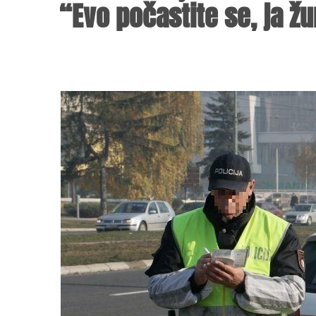
“Evo počastite se, ja ž