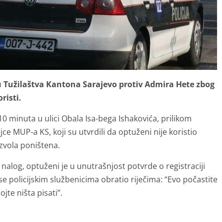
u Tužilaštva Kantona Sarajevo protiv Admira Hete zbog
risti.
 10 minuta u ulici Obala Isa-bega Ishakovića, prilikom
ce MUP-a KS, koji su utvrdili da optuženi nije koristio
zvola poništena.
nalog, optuženi je u unutrašnjost potvrde o registraciji
e policijskim službenicima obratio riječima: “Evo počastite
jte ništa pisati”.