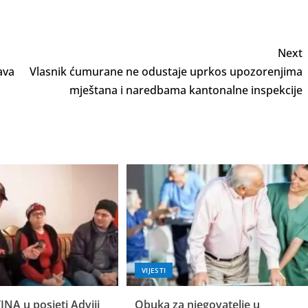
Next
ava
Vlasnik ćumurane ne odustaje uprkos upozorenjima
mještana i naredbama kantonalne inspekcije
VIJESTI
INA u posjeti Adviji
Obuka za njegovatelje u