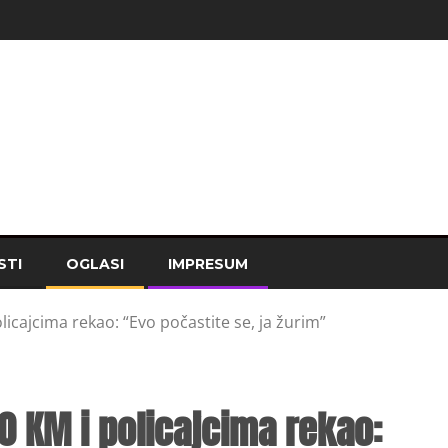
STI
OGLASI
IMPRESUM
icajcima rekao: “Evo počastite se, ja žurim”
0 KM i policajcima rekao: