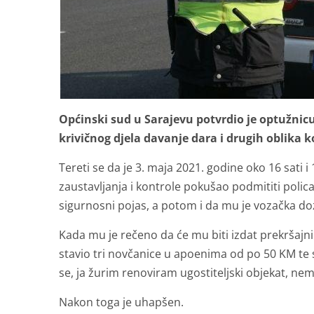
Općinski sud u Sarajevu potvrdio je optužnic
krivičnog djela davanje dara i drugih oblika ko
Tereti se da je 3. maja 2021. godine oko 16 sati i
zaustavljanja i kontrole pokušao podmititi policaj
sigurnosni pojas, a potom i da mu je vozačka do
Kada mu je rečeno da će mu biti izdat prekršajni 
stavio tri novčanice u apoenima od po 50 KM te s
se, ja žurim renoviram ugostiteljski objekat, nemo
Nakon toga je uhapšen.