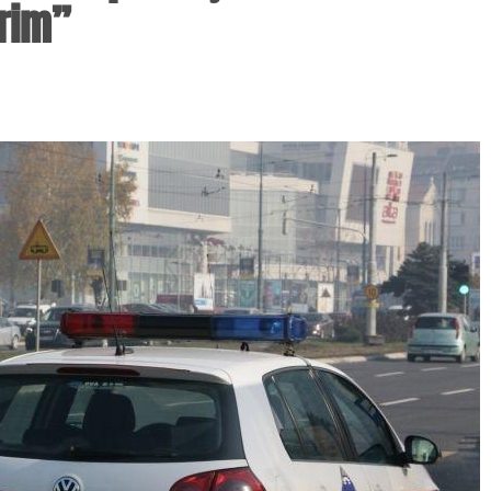
urim”