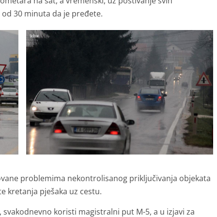
ilometara na sat, a vremenski, uz poštivanje svih
 od 30 minuta da je pređete.
etovane problemima nekontrolisanog priključivanja objekata
te kretanja pješaka uz cestu.
 svakodnevno koristi magistralni put M-5, a u izjavi za