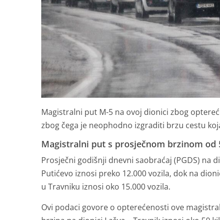
Magistralni put M-5 na ovoj dionici zbog optereć
zbog čega je neophodno izgraditi brzu cestu koja
Magistralni put s prosječnom brzinom od
Prosječni godišnji dnevni saobraćaj (PGDS) na d
Putićevo iznosi preko 12.000 vozila, dok na dio
u Travniku iznosi oko 15.000 vozila.
Ovi podaci govore o opterećenosti ove magistral