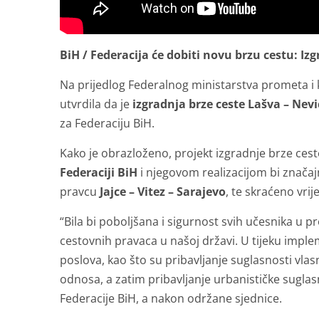
BiH / Federacija će dobiti novu brzu cestu: Iz
Na prijedlog Federalnog ministarstva prometa i 
utvrdila da je
izgradnja brze ceste Lašva – Nevi
za Federaciju BiH.
Kako je obrazloženo, projekt izgradnje brze cest
Federaciji BiH
i njegovom realizacijom bi znača
pravcu
Jajce – Vitez – Sarajevo
, te skraćeno vri
“Bila bi poboljšana i sigurnost svih učesnika u 
cestovnih pravaca u našoj državi. U tijeku imple
poslova, kao što su pribavljanje suglasnosti vlas
odnosa, a zatim pribavljanje urbanističke suglas
Federacije BiH, a nakon održane sjednice.