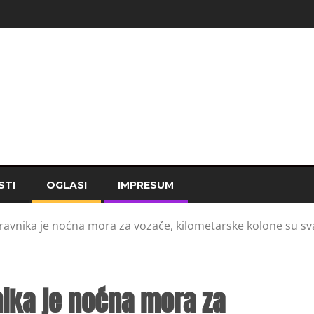
STI
OGLASI
IMPRESUM
ravnika je noćna mora za vozače, kilometarske kolone su s
nika je noćna mora za