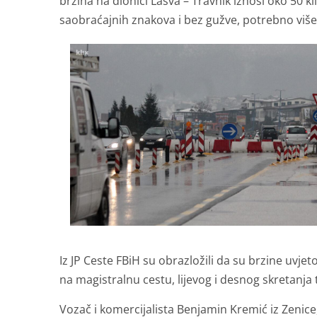
brzina na dionici Lašva – Travnik iznosi oko 50 k
saobraćajnih znakova i bez gužve, potrebno više
Iz JP Ceste FBiH su obrazložili da su brzine uvj
na magistralnu cestu, lijevog i desnog skretanja 
Vozač i komercijalista Benjamin Kremić iz Zenice,