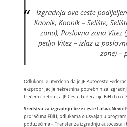
Izgradnja ove ceste podijelje
Kaonik, Kaonik – Selište, Selišt
zonu), Poslovna zona Vitez (
petlja Vitez – izlaz iz poslovn
zone) – p
Odlukom je utvrđeno da je JP Autoceste Federaci
eksproprijacije nekretnina potrebnih za izgradn
trećem i petom, a JP Ceste Federacije BiH d.o.o.
Sredstva za izgradnju brze ceste Lašva-Nević 
proračuna FBiH, odlukama o usvajanju programa 
poduzećima – Transfer za izgradnju autocesta i