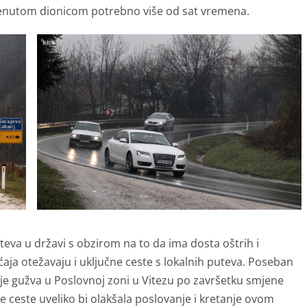
menutom dionicom potrebno više od sat vremena.
teva u državi s obzirom na to da ima dosta oštrih i
ćaja otežavaju i uključne ceste s lokalnih puteva. Poseban
e gužva u Poslovnoj zoni u Vitezu po završetku smjene
e ceste uveliko bi olakšala poslovanje i kretanje ovom