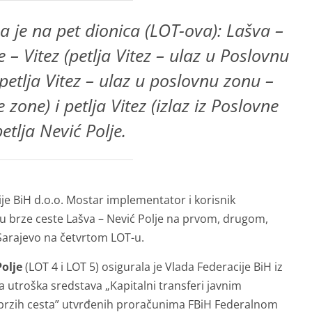
na je na pet dionica (LOT-ova): Lašva –
e – Vitez (petlja Vitez – ulaz u Poslovnu
petlja Vitez – ulaz u poslovnu zonu –
e zone) i petlja Vitez (izlaz iz Poslovne
etlja Nević Polje.
je BiH d.o.o. Mostar implementator i korisnik
ju brze ceste Lašva – Nević Polje na prvom, drugom,
 Sarajevo na četvrtom LOT-u.
Polje
(LOT 4 i LOT 5) osigurala je Vlada Federacije BiH iz
utroška sredstava „Kapitalni transferi javnim
 brzih cesta” utvrđenih proračunima FBiH Federalnom