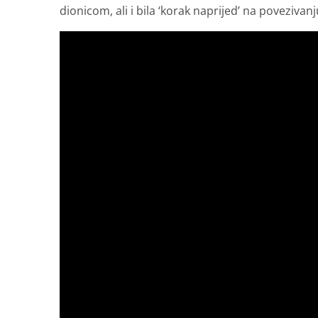
dionicom, ali i bila ‘korak naprijed’ na povezivan