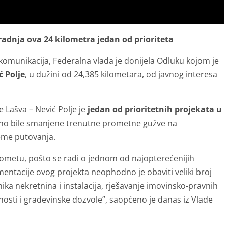
gradnja ova 24 kilometra jedan od prioriteta
komunikacija, Federalna vlada je donijela Odluku kojom je
ć Polje
, u dužini od 24,385 kilometara, od javnog interesa
e Lašva – Nević Polje je
jedan od prioritetnih projekata u
jno bile smanjene trenutne prometne gužve na
jeme putovanja.
prometu, pošto se radi o jednom od najopterećenijih
mentacije ovog projekta neophodno je obaviti veliki broj
nika nekretnina i instalacija, rješavanje imovinsko-pravnih
nosti i građevinske dozvole”, saopćeno je danas iz Vlade