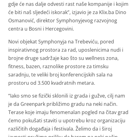
gdje će nas dalje odvesti rast naše kompanije i kojim
će biti naš sljedeći iskorak”, izjavio je za Klix.ba Dino
Osmanović, direktor Symphonyjevog razvojnog
centra u Bosni i Hercegovini.
Novi objekat Symphonyja na Trebeviću, pored
inspirativnog prostora za rad, uposlenicima nudi i
brojne druge sadržaje kao što su wellness zona,
fitness, bazen, raznolike prostore za timsku
saradnju, te veliki broj konferencijskih sala na
prostoru od 3.500 kvadratnih metara.
“Iako smo se fizički sklonili iz grada i gužve, cilj nam
je da Greenpark približimo gradu na neki način.
Terase koje imaju fenomenalan pogled na čitav grad
ćemo pokušati staviti u upotrebu kroz organizaciju
različitih događaja i festivala. Želimo da i široj
javnosti pružimo priliku da barem na neki način