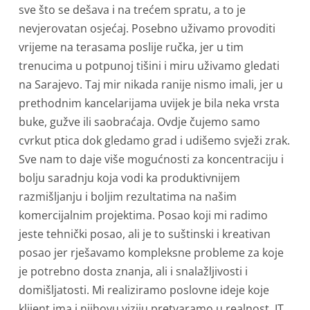
sve što se dešava i na trećem spratu, a to je
nevjerovatan osjećaj. Posebno uživamo provoditi
vrijeme na terasama poslije ručka, jer u tim
trenucima u potpunoj tišini i miru uživamo gledati
na Sarajevo. Taj mir nikada ranije nismo imali, jer u
prethodnim kancelarijama uvijek je bila neka vrsta
buke, gužve ili saobraćaja. Ovdje čujemo samo
cvrkut ptica dok gledamo grad i udišemo svježi zrak.
Sve nam to daje više mogućnosti za koncentraciju i
bolju saradnju koja vodi ka produktivnijem
razmišljanju i boljim rezultatima na našim
komercijalnim projektima. Posao koji mi radimo
jeste tehnički posao, ali je to suštinski i kreativan
posao jer rješavamo kompleksne probleme za koje
je potrebno dosta znanja, ali i snalažljivosti i
domišljatosti. Mi realiziramo poslovne ideje koje
klijent ima i njihovu viziju pretvaramo u realnost. IT