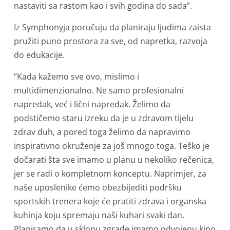
nastaviti sa rastom kao i svih godina do sada”.
Iz Symphonyja poručuju da planiraju ljudima zaista
pružiti puno prostora za sve, od napretka, razvoja
do edukacije.
“Kada kažemo sve ovo, mislimo i
multidimenzionalno. Ne samo profesionalni
napredak, već i lični napredak. Želimo da
podstičemo staru izreku da je u zdravom tijelu
zdrav duh, a pored toga želimo da napravimo
inspirativno okruženje za još mnogo toga. Teško je
dočarati šta sve imamo u planu u nekoliko rečenica,
jer se radi o kompletnom konceptu. Naprimjer, za
naše uposlenike ćemo obezbijediti podršku
sportskih trenera koje će pratiti zdrava i organska
kuhinja koju spremaju naši kuhari svaki dan.
Planiramo da u sklopu zgrade imamo odvojenu kino