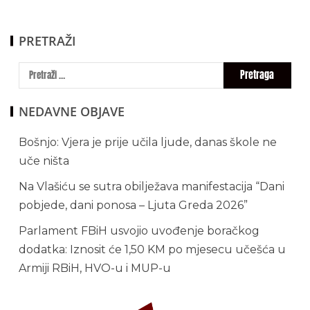
PRETRAŽI
NEDAVNE OBJAVE
Bošnjo: Vjera je prije učila ljude, danas škole ne
uče ništa
Na Vlašiću se sutra obilježava manifestacija “Dani
pobjede, dani ponosa – Ljuta Greda 2026”
Parlament FBiH usvojio uvođenje boračkog
dodatka: Iznosit će 1,50 KM po mjesecu učešća u
Armiji RBiH, HVO-u i MUP-u