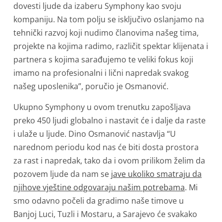
dovesti ljude da izaberu Symphony kao svoju
kompaniju. Na tom polju se isključivo oslanjamo na
tehnički razvoj koji nudimo članovima našeg tima,
projekte na kojima radimo, različit spektar klijenata i
partnera s kojima sarađujemo te veliki fokus koji
imamo na profesionalni i lični napredak svakog
našeg uposlenika”, poručio je Osmanović.
Ukupno Symphony u ovom trenutku zapošljava
preko 450 ljudi globalno i nastavit će i dalje da raste
i ulaže u ljude. Dino Osmanović nastavlja “U
narednom periodu kod nas će biti dosta prostora
za rast i napredak, tako da i ovom prilikom želim da
pozovem ljude da nam se
jave ukoliko smatraju da
njihove vještine odgovaraju našim potrebama
. Mi
smo odavno počeli da gradimo naše timove u
Banjoj Luci, Tuzli i Mostaru, a Sarajevo će svakako