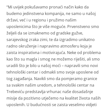
“Mi uvijek pokušavamo pronaći način kako da
budemo jedinstvena kompanija, ne samo u našoj
državi, već i u regionu i pružimo našim
uposlenicima što je više moguće. Prvenstveno smo
željeli da se izmaknemo od gradske gužve,
sarajevskog zraka zimi, te da izgradimo unikatno
radno okruženje i napravimo atmosferu koja je
zaista inspirativna i motivirajuća. Neke od problema
kao što su magla i smog ne možemo riješiti, ali smo
uradili što je bilo u našoj moći – napravili smo novi
tehnološki centar i odmakli smo svoje uposlene od
tog zagađanja. Navikli smo da pomjeramo granice
sa svakim našim uredom, a tehnološki centar na
Trebeviću predstavlja vrhunac naše dosadašnje
misije da pozitivno utječemo na kvalitet života naših
uposlenih. U budućnosti se zaista veselimo vidjeti