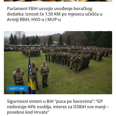
Parlament FBiH usvojio uvođenje boračkog
dodatka: Iznosit će 1,50 KM po mjesecu učešća u
Armiji RBiH, HVO-u i MUP-u
VIJESTI BIH
Sigurnosni sistem u BiH “puca po šavovima”: “GP
nedostaje 44% osoblja, interes za OSBiH sve manji –
posebno kod Hrvata”