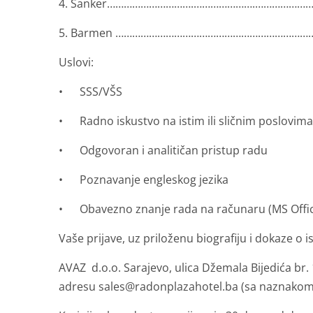
4. Šanker………………………….………………….………………………….
5. Barmen …………………………………………………………………………
Uslovi:
• SSS/VŠS
• Radno iskustvo na istim ili sličnim poslovima
• Odgovoran i analitičan pristup radu
• Poznavanje engleskog jezika
• Obavezno znanje rada na računaru (MS Offi
Vaše prijave, uz priloženu biografiju i dokaze o
AVAZ d.o.o. Sarajevo, ulica Džemala Bijedića br. 
adresu sales@radonplazahotel.ba (sa naznakom – 