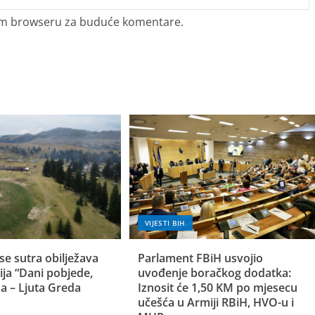
vom browseru za buduće komentare.
VIJESTI BIH
se sutra obilježava
Parlament FBiH usvojio
ija “Dani pobjede,
uvođenje boračkog dodatka:
a – Ljuta Greda
Iznosit će 1,50 KM po mjesecu
učešća u Armiji RBiH, HVO-u i