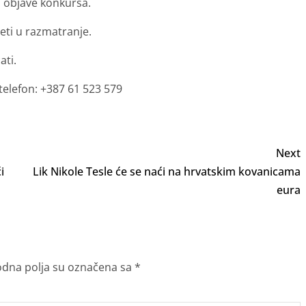
a objave konkursa.
ti u razmatranje.
ati.
telefon: +387 61 523 579
Next
i
Lik Nikole Tesle će se naći na hrvatskim kovanicama
eura
dna polja su označena sa
*