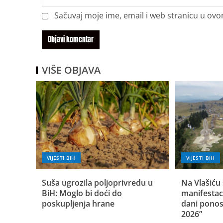
Sačuvaj moje ime, email i web stranicu u o
VIŠE OBJAVA
VIJESTI BIH
VIJESTI BIH
Suša ugrozila poljoprivredu u
Na Vlašiću 
BiH: Moglo bi doći do
manifestac
poskupljenja hrane
dani ponos
2026”