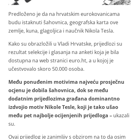
Predloženo je da na hrvatskim eurokovanicama
budu istaknuti šahovnica, geografska karta ove
zemlje, kuna, glagoljica i naučnik Nikola Tesla.
Kako su obrazložili u Vladi Hrvatske, prijedlozi su
rezultat selekcije i glasanja na anketi koja je bila
dostupna na web stranici euro.ht, a u kojoj je
učestvovalo skoro 50.000 osoba.
Među ponuđenim motivima najveću prosječnu
ocjenu je dobila šahovnica, dok se među
dodatnim prijedlozima građana dominantno
izdvojio motiv Nikole Tesle, koji je tako ušao
među pet najbolje ocijenjenih prijedloga –
ukazali
su.
Ovaj prijedlog je zanimljiv s obzirom na to da osim