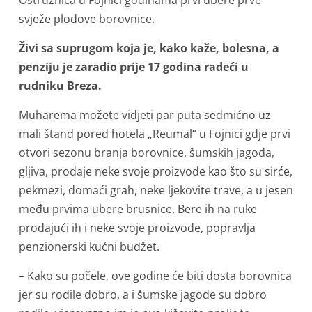
Ostružnica u Fojnici godinama prvi ubere prve
svježe plodove borovnice.
Živi sa suprugom koja je, kako kaže, bolesna, a
penziju je zaradio prije 17 godina radeći u
rudniku Breza.
Muharema možete vidjeti par puta sedmićno uz
mali štand pored hotela „Reumal“ u Fojnici gdje prvi
otvori sezonu branja borovnice, šumskih jagoda,
gljiva, prodaje neke svoje proizvode kao što su sirće,
pekmezi, domaći grah, neke ljekovite trave, a u jesen
među prvima ubere brusnice. Bere ih na ruke
prodajući ih i neke svoje proizvode, popravlja
penzionerski kućni budžet.
– Kako su počele, ove godine će biti dosta borovnica
jer su rodile dobro, a i šumske jagode su dobro