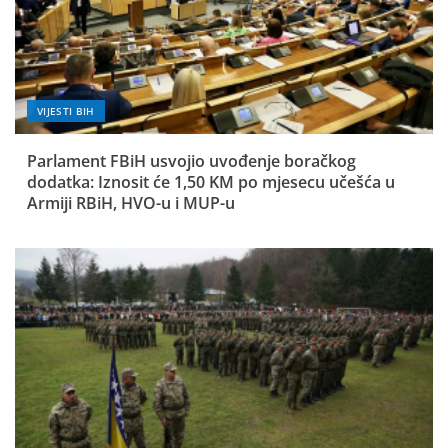
VIJESTI BIH
Parlament FBiH usvojio uvođenje boračkog
dodatka: Iznosit će 1,50 KM po mjesecu učešća u
Armiji RBiH, HVO-u i MUP-u