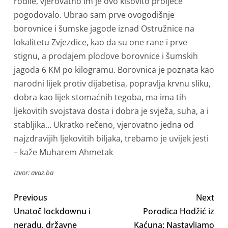
rodile, vjerovatno im je ovo kišovito proljeće
pogodovalo. Ubrao sam prve ovogodišnje
borovnice i šumske jagode iznad Ostružnice na
lokalitetu Zvjezdice, kao da su one rane i prve
stignu, a prodajem plodove borovnice i šumskih
jagoda 6 KM po kilogramu. Borovnica je poznata kao
narodni lijek protiv dijabetisa, popravlja krvnu sliku,
dobra kao lijek stomaćnih tegoba, ma ima tih
ljekovitih svojstava dosta i dobra je svježa, suha, a i
stabljika… Ukratko rečeno, vjerovatno jedna od
najzdravijih ljekovitih biljaka, trebamo je uvijek jesti
– kaže Muharem Ahmetak
Izvor: avaz.ba
Previous
Next
Unatoč lockdownu i
Porodica Hodžić iz
neradu, državne
Kaćuna: Nastavljamo