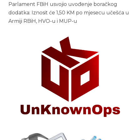
Parlament FBiH usvojio uvođenje boračkog
dodatka: Iznosit će 1,50 KM po mjesecu učešća u
Armiji RBiH, HVO-u i MUP-u