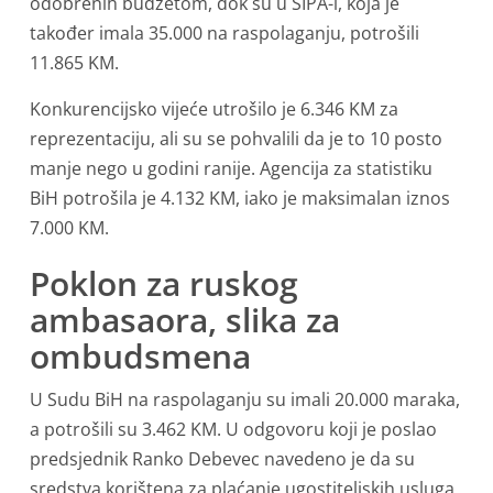
odobrenih budžetom, dok su u SIPA-i, koja je
također imala 35.000 na raspolaganju, potrošili
11.865 KM.
Konkurencijsko vijeće utrošilo je 6.346 KM za
reprezentaciju, ali su se pohvalili da je to 10 posto
manje nego u godini ranije. Agencija za statistiku
BiH potrošila je 4.132 KM, iako je maksimalan iznos
7.000 KM.
Poklon za ruskog
ambasaora, slika za
ombudsmena
U Sudu BiH na raspolaganju su imali 20.000 maraka,
a potrošili su 3.462 KM. U odgovoru koji je poslao
predsjednik Ranko Debevec navedeno je da su
sredstva korištena za plaćanje ugostiteljskih usluga