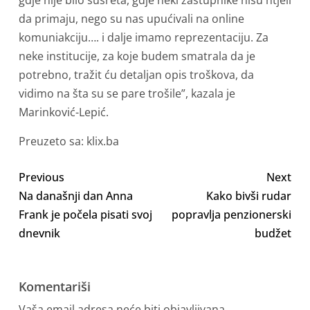
da primaju, nego su nas upućivali na online
komuniakciju…. i dalje imamo reprezentaciju. Za
neke institucije, za koje budem smatrala da je
potrebno, tražit ću detaljan opis troškova, da
vidimo na šta su se pare trošile”, kazala je
Marinković-Lepić.
Preuzeto sa: klix.ba
Previous
Next
Na današnji dan Anna
Kako bivši rudar
Frank je počela pisati svoj
popravlja penzionerski
dnevnik
budžet
Komentariši
Vaša email adresa neće biti objavljivana.