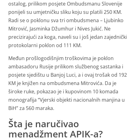
ostalog, prilikom posjete Ombudsmanu Slovenije
ponijeli su umjetničku sliku koju su platili 250 KM.
Radi se o poklonu sva tri ombudsmena – Ljubinko
Mitrović, Jasminka Džumhur i Nives Jukić. Ne
precizirajući za koga, naveli su i još jedan zajednički
protokolarni poklon od 111 KM.
Međun prošlogodišnjim troškovima je poklon
ambasadoru Rusije prilikom službenog sastanka i
posjete sjedištu u Banjoj Luci, a i ovaj trošak od 192
KM je knjižen na ombudsmena Mitrovića. Da je
široke ruke, pokazao je i kupovinom 10 komada
monografija “Vjerski objekti nacionalnih manjina u
BiH” za 560 maraka.
Šta je naručivao
menadžment APIK-a?