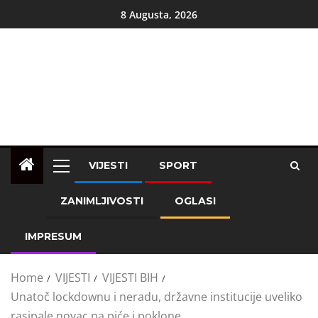
8 Augusta, 2026
VIJESTI
SPORT
ZANIMLJIVOSTI
OGLASI
IMPRESUM
Home
VIJESTI
VIJESTI BIH
Unatoč lockdownu i neradu, državne institucije uveliko
rasipale novac na piće i poklone