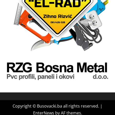
Copyright © Busovacki.ba all rights reserved.
|
EnterNews
by AF themes.