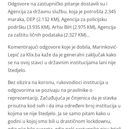
Odgovore na zastupničko pitanje dostavili su i
Agencija za državnu službu, koja je potrošila 2.345
maraka, DEP (2.132 KM), Agencija za policijsku
podršku (3.935 KM), Arhiv BiH (2.975 KM), Agencija
za zaštitu ličnih podataka (2.327 KM)…
Komentirajući odgovore koje je dobila, Marinković-
Lepić za Klix.ba kaže da je generalni zaključak kako
se na ovoj stavci u državnim institucijama lani nije
štedjelo.
Bez obzira na koronu, rukovodioci institucija u
odgovorima se pozivaju na pravilnike o
reprezentaciji. Začuđujuća je činjenica da je stavka
prisutna kod svih i da ima određeni broj institucija u
kojima se nije štedjelo. Ja se samo pitam kako u
godini u kojoj smo bili u drastičnom lockdownu,
gdje nije bilo susreta, gdje neki zastupnike nisu htjeli