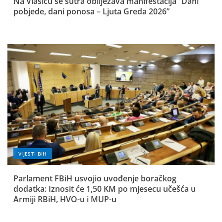
Na Vlašiću se sutra obilježava manifestacija “Dani
pobjede, dani ponosa – Ljuta Greda 2026”
VIJESTI BIH
Parlament FBiH usvojio uvođenje boračkog
dodatka: Iznosit će 1,50 KM po mjesecu učešća u
Armiji RBiH, HVO-u i MUP-u