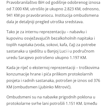
Pravobranilaštvo BiH od godišnje odobrenog iznosa
od 7.000 KM, utrošilo je ukupno 2.823 KM, odnosno,
941 KM po pravobraniocu. Institucija ombudsmena
dala je detaljniji pregled utroška sredstava.
Tako je za internu reprezentaciju – nabavku i
kupovinu osvježavajućih bezalkoholnih napitaka i
toplih napitaka (voda, sokovi, kafa, čaj) za potrebe
sastanaka u sjedištu u Banjoj Luci i u područnom
uredu Sarajevo potrošeno ukupno 1.197 KM.
Kada je riječ o eksternoj reprezentaciji – troškovima
konzumacije hrane i pića prilikom protokolarnih
posjeta i radnih sastanaka, potrošen je iznos od 376
KM (ombudsmen Ljubinko Mitrović).
Ombudsmeni su na nabavke prigodnih poklona u
protokolarne svrhe lani potrošili 1.151 KM. Između