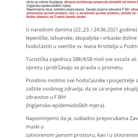
U narednim danima (22.,23. i 24.06.2021.godine) 
lepeničke, lašvanske, skopaljske i vrbaske doline
hodočastiti u svetište sv. Ivana Krstitelja u Podmil
Turistička zajednica SBK/KSB moli sve vozače ali
oprezu i pridržavaju se pravila u prometu.
Posebno molimo sve hodočasnike i posjetitelje s 
zaštite osobnog zdravlja, da se za vrijeme okup
zdravstvo u F BiH
(higijensko-epidemioloških mjera).
Napominjemo da je, sukladno preporukama Zavod
maski u
zatvorenom javnom prostoru, kao i u otvorenom