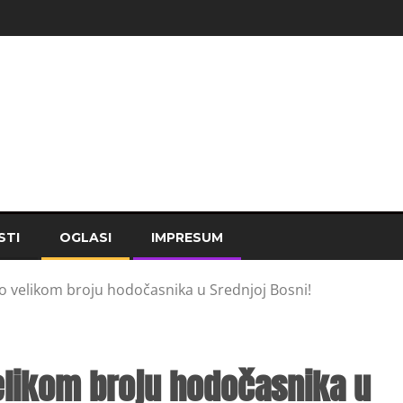
STI
OGLASI
IMPRESUM
o velikom broju hodočasnika u Srednjoj Bosni!
elikom broju hodočasnika u