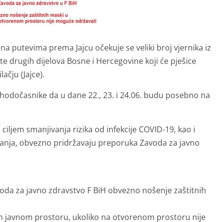
na putevima prema Jajcu očekuje se veliki broj vjernika iz
 te drugih dijelova Bosne i Hercegovine koji će pješice
ačju (Jajce).
 hodočasnike da u dane 22., 23. i 24.06. budu posebno na
ciljem smanjivanja rizika od infekcije COVID-19, kao i
ljanja, obvezno pridržavaju preporuka Zavoda za javno
a za javno zdravstvo F BiH obvezno nošenje zaštitnih
 javnom prostoru, ukoliko na otvorenom prostoru nije