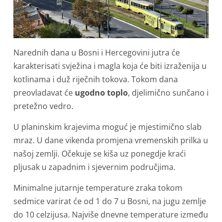
Narednih dana u Bosni i Hercegovini jutra će
karakterisati svježina i magla koja će biti izraženija u
kotlinama i duž riječnih tokova. Tokom dana
preovladavat će
ugodno toplo
, djelimično sunčano i
pretežno vedro.
U planinskim krajevima moguć je mjestimično slab
mraz. U dane vikenda promjena vremenskih prilka u
našoj zemlji. Očekuje se kiša uz ponegdje kraći
pljusak u zapadnim i sjevernim područjima.
Minimalne jutarnje temperature zraka tokom
sedmice varirat će od 1 do 7 u Bosni, na jugu zemlje
do 10 celzijusa. Najviše dnevne temperature između