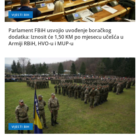
VIJESTI BIH
Parlament FBiH usvojio uvođenje boračkog
dodatka: Iznosit će 1,50 KM po mjesecu učešća u
Armiji RBiH, HVO-u i MUP-u
VIJESTI BIH