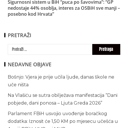
Sigurnosni sistem u BiH “puca po šavovima”: “GP
nedostaje 44% osoblja, interes za OSBiH sve manji –
posebno kod Hrvata”
PRETRAŽI
NEDAVNE OBJAVE
Bošnjo: Vjera je prije učila ljude, danas škole ne
uče ništa
Na Vlašiću se sutra obilježava manifestacija “Dani
pobjede, dani ponosa – Ljuta Greda 2026”
Parlament FBiH usvojio uvođenje boračkog
dodatka: Iznosit će 1,50 KM po mjesecu učešća u