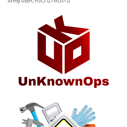
Armiji RBiH, HVO-u i MUP-u