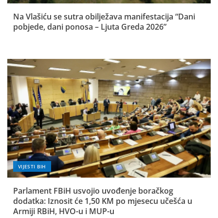
Na Vlašiću se sutra obilježava manifestacija “Dani
pobjede, dani ponosa – Ljuta Greda 2026”
VIJESTI BIH
Parlament FBiH usvojio uvođenje boračkog
dodatka: Iznosit će 1,50 KM po mjesecu učešća u
Armiji RBiH, HVO-u i MUP-u