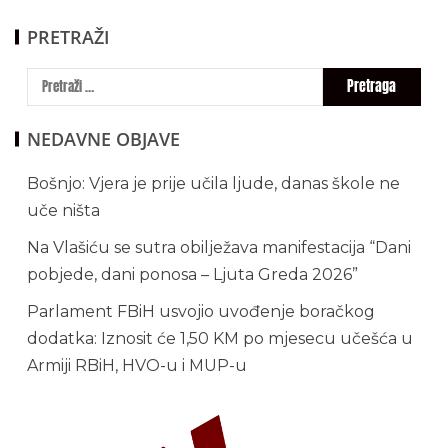
PRETRAŽI
NEDAVNE OBJAVE
Bošnjo: Vjera je prije učila ljude, danas škole ne
uče ništa
Na Vlašiću se sutra obilježava manifestacija “Dani
pobjede, dani ponosa – Ljuta Greda 2026”
Parlament FBiH usvojio uvođenje boračkog
dodatka: Iznosit će 1,50 KM po mjesecu učešća u
Armiji RBiH, HVO-u i MUP-u