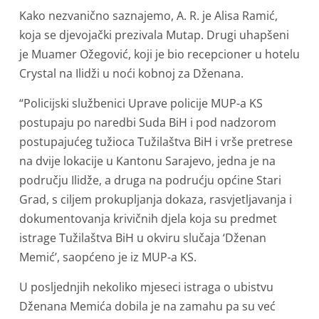
Kako nezvanično saznajemo, A. R. je Alisa Ramić,
koja se djevojački prezivala Mutap. Drugi uhapšeni
je Muamer Ožegović, koji je bio recepcioner u hotelu
Crystal na Ilidži u noći kobnoj za Dženana.
“Policijski službenici Uprave policije MUP-a KS
postupaju po naredbi Suda BiH i pod nadzorom
postupajućeg tužioca Tužilaštva BiH i vrše pretrese
na dvije lokacije u Kantonu Sarajevo, jedna je na
području Ilidže, a druga na podrućju općine Stari
Grad, s ciljem prokupljanja dokaza, rasvjetljavanja i
dokumentovanja krivičnih djela koja su predmet
istrage Tužilaštva BiH u okviru slučaja ‘Dženan
Memić’, saopćeno je iz MUP-a KS.
U posljednjih nekoliko mjeseci istraga o ubistvu
Dženana Memića dobila je na zamahu pa su već