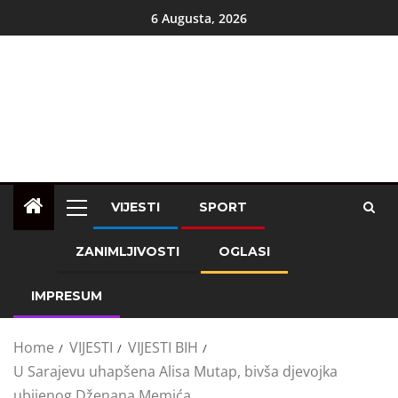
6 Augusta, 2026
VIJESTI
SPORT
ZANIMLJIVOSTI
OGLASI
IMPRESUM
Home
VIJESTI
VIJESTI BIH
U Sarajevu uhapšena Alisa Mutap, bivša djevojka
ubijenog Dženana Memića