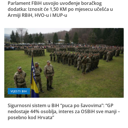
Parlament FBiH usvojio uvođenje boračkog
dodatka: Iznosit će 1,50 KM po mjesecu učešća u
Armiji RBiH, HVO-u i MUP-u
VIJESTI BIH
Sigurnosni sistem u BiH “puca po šavovima”: “GP
nedostaje 44% osoblja, interes za OSBiH sve manji –
posebno kod Hrvata”