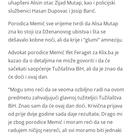
uhapšeni Alisin otac Zijad Mutap, kao i policijski
službenici Hasan Dupovac i Josip Barić.
Porodica Memić sve vrijeme tvrdi da Alisa Mutap
zna ko stoji iza Dženanovog ubistva i šta se
dešavalo kobne noći, ali da krije i “glumi” amneziju.
Advokat porodice Memić Ifet Feraget za Klix.ba je
kazao da o detaljima ne može govoriti i da će
sačekati saopćenje Tužilaštva BiH, ali da je znao da
će doći i ovaj dan.
“Mogu smo reći da se veoma ozbiljno radi na ovom
predmetu zahvaljujući glavnoj tužiteljici Tužilaštva
BiH. Znao sam da će ovaj dan doći. Krivična prijava
od prije dvije godine sada daje rezultate, Drago mi
je zbog porodice Memić i moram reći da se ne
radujem ničijoj nesreći, ali svi moramo biti jednaki