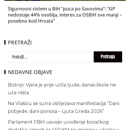
Sigurnosni sistem u BiH “puca po šavovima”: “GP
nedostaje 44% osoblja, interes za OSBiH sve manji –
posebno kod Hrvata”
PRETRAŽI
NEDAVNE OBJAVE
Bošnjo: Vjera je prije učila ljude, danas škole ne
uče ništa
Na Vlašiću se sutra obilježava manifestacija “Dani
pobjede, dani ponosa – Ljuta Greda 2026”
Parlament FBiH usvojio uvođenje boračkog
dodatka: Iznosit će 1,50 KM po mjesecu učešća u