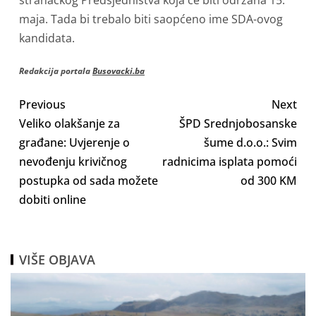
stranačkog Predsjedništva koja će biti održana 15.
maja. Tada bi trebalo biti saopćeno ime SDA-ovog
kandidata.
Redakcija portala
Busovacki.ba
Previous
Next
Veliko olakšanje za
ŠPD Srednjobosanske
građane: Uvjerenje o
šume d.o.o.: Svim
nevođenju krivičnog
radnicima isplata pomoći
postupka od sada možete
od 300 KM
dobiti online
VIŠE OBJAVA