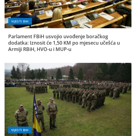
VIJESTI BIH
Parlament FBiH usvojio uvođenje boračkog
dodatka: Iznosit će 1,50 KM po mjesecu učešća u
Armiji RBiH, HVO-u i MUP-u
VIJESTI BIH