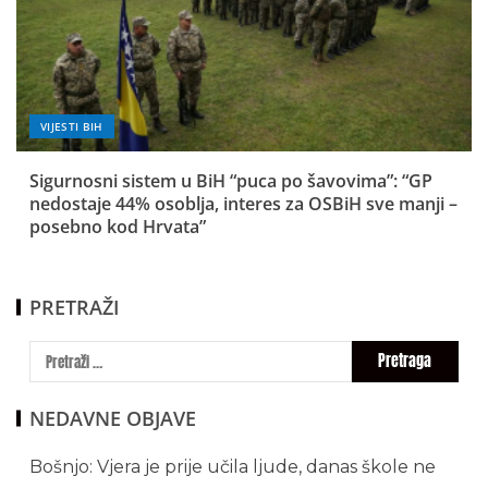
VIJESTI BIH
Sigurnosni sistem u BiH “puca po šavovima”: “GP
nedostaje 44% osoblja, interes za OSBiH sve manji –
posebno kod Hrvata”
PRETRAŽI
NEDAVNE OBJAVE
Bošnjo: Vjera je prije učila ljude, danas škole ne