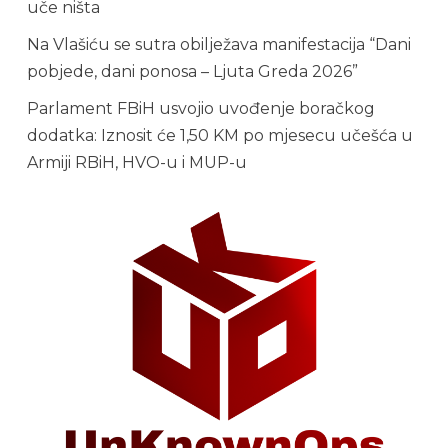
uče ništa
Na Vlašiću se sutra obilježava manifestacija “Dani
pobjede, dani ponosa – Ljuta Greda 2026”
Parlament FBiH usvojio uvođenje boračkog
dodatka: Iznosit će 1,50 KM po mjesecu učešća u
Armiji RBiH, HVO-u i MUP-u