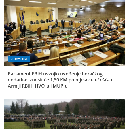
VIJESTI BIH
Parlament FBiH usvojio uvođenje boračkog
dodatka: Iznosit će 1,50 KM po mjesecu učešća u
Armiji RBiH, HVO-u i MUP-u