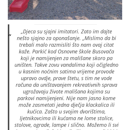
„Djeca su sjajni imitatori. Zato im dajte
nešto sjajno za oponašanje. „Mislimo da bi
trebali malo razmisliti što nam ovaj citat
kaže. Parkić kod Osnovne škole Busovača
koji je namijenjen za mališane skoro pa
uništen. Takve zovu vandalima koji očigledno
u kasnim noćnim satima vrijeme provode
upravo ovdje, prave štetu, s tim ne vode
računa da uništavanjem rekreativnih sprava
ugrožavaju živote mališana kojima su
parkovi namijenjeni. Nije nam jasno kome
može zasmetati jedna dječja klackalica ili
kućica. Zašto u svojim dvorištima,
ljetnikovcima ili kućama ne lome stolice,
stolove, ograde, lampe i slično. Možemo li svi