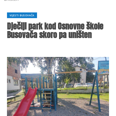
VIJESTI BUSOVAČA
Dječiji park kod Osnovne škole
Busovača skoro pa uništen