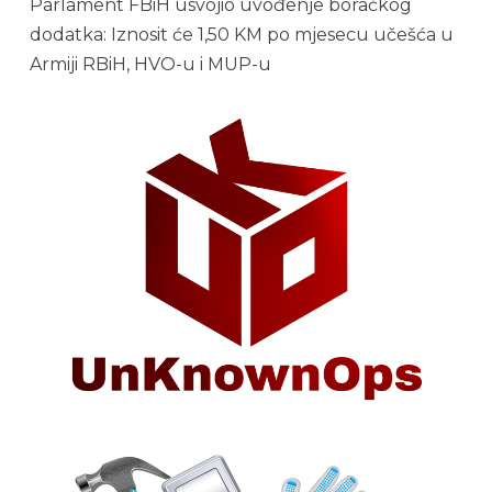
Parlament FBiH usvojio uvođenje boračkog
dodatka: Iznosit će 1,50 KM po mjesecu učešća u
Armiji RBiH, HVO-u i MUP-u