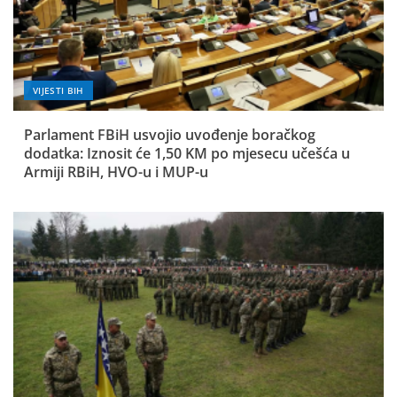
VIJESTI BIH
Parlament FBiH usvojio uvođenje boračkog
dodatka: Iznosit će 1,50 KM po mjesecu učešća u
Armiji RBiH, HVO-u i MUP-u