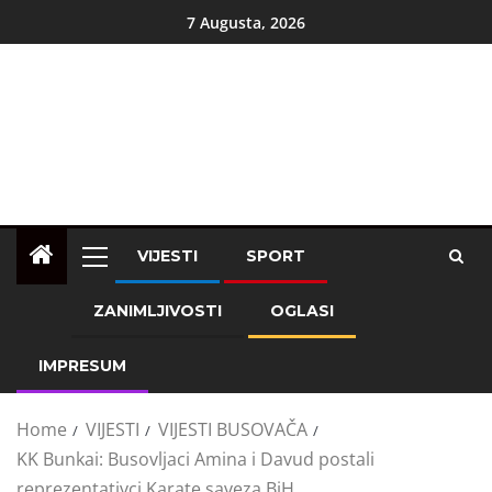
7 Augusta, 2026
VIJESTI
SPORT
ZANIMLJIVOSTI
OGLASI
IMPRESUM
Home
VIJESTI
VIJESTI BUSOVAČA
KK Bunkai: Busovljaci Amina i Davud postali
reprezentativci Karate saveza BiH