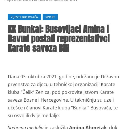
VIJESTI BUSOVAČA
SPORT
KK Bunkai: Busovljaci Amina i
Davud postali reprezentativci
Karate saveza BiH
Dana 03. oktobra 2021. godine, održano je Državno
prvenstvo za djecu u tehničkoj organizaciji Karate
kluba “Čelik” Zenica, pod pokroviteljstvom Karate
saveza Bosne i Hercegovine. U takmičnju su uzeli
učešće i članovi Karate kluba “Bunkai” Busovača, te
su osvojili dvije medalje.
Srebrenu medalju
je zaslužila
Amina Ahmetak
, dok