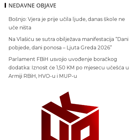
NEDAVNE OBJAVE
Bošnjo: Vjera je prije učila ljude, danas škole ne
uče ništa
Na Vlašiću se sutra obilježava manifestacija “Dani
pobjede, dani ponosa – Ljuta Greda 2026”
Parlament FBiH usvojio uvođenje boračkog
dodatka: Iznosit će 1,50 KM po mjesecu učešća u
Armiji RBiH, HVO-u i MUP-u