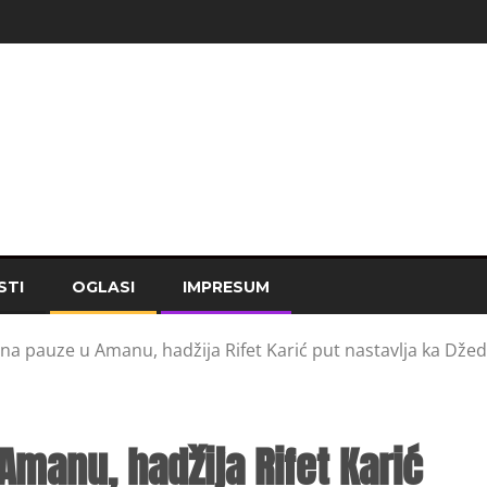
STI
OGLASI
IMPRESUM
a pauze u Amanu, hadžija Rifet Karić put nastavlja ka Džed
manu, hadžija Rifet Karić