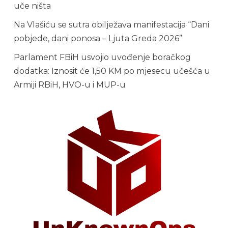
uče ništa
Na Vlašiću se sutra obilježava manifestacija “Dani
pobjede, dani ponosa – Ljuta Greda 2026”
Parlament FBiH usvojio uvođenje boračkog
dodatka: Iznosit će 1,50 KM po mjesecu učešća u
Armiji RBiH, HVO-u i MUP-u