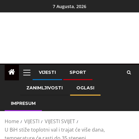
7 Augusta, 2026
VIJESTI
SPORT
ZANIMLJIVOSTI
OGLASI
IMPRESUM
Home
VIJESTI
VIJESTI SVIJET
U BiH stiže toplotni val i trajat će više dana,
temperature će rasti do 35 stepeni