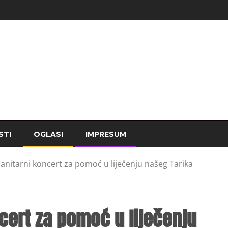
STI
OGLASI
IMPRESUM
nitarni koncert za pomoć u liječenju našeg Tarika
cert za pomoć u liječenju