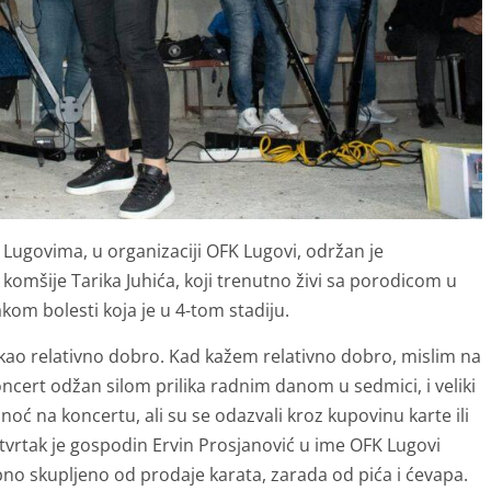
Lugovima, u organizaciji OFK Lugovi, održan je
omšije Tarika Juhića, koji trenutno živi sa porodicom u
kom bolesti koja je u 4-tom stadiju.
ekao relativno dobro. Kad kažem relativno dobro, mislim na
koncert odžan silom prilika radnim danom u sedmici, i veliki
 tu noć na koncertu, ali su se odazvali kroz kupovinu karte ili
četvrtak je gospodin Ervin Prosjanović u ime OFK Lugovi
pno skupljeno od prodaje karata, zarada od pića i ćevapa.