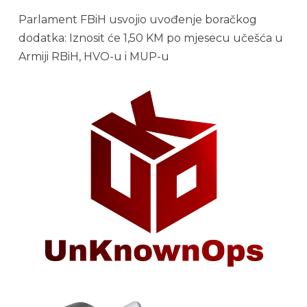
Parlament FBiH usvojio uvođenje boračkog
dodatka: Iznosit će 1,50 KM po mjesecu učešća u
Armiji RBiH, HVO-u i MUP-u