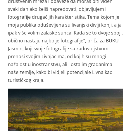
društvenih mreža i obaveze da moraš biti viđen
svaki dan ako želiš napredovati, objavljujem i
fotografije drugačijih karakteristika. Tema kojom je
moja publika oduševljena su livanjski divlji konji, a ja
ipak više volim zalaske sunca. Kada se to dvoje spoji,
obično nastaju najbolje fotografije”, priča za BUKU
Jasmin, koji svoje fotografije sa zadovoljstvom
prenosi svojim Livnjacima, od kojih su mnogi
nažalost u inostranstvu, ali i ostalim građanima
naše zemlje, kako bi vidjeli potencijale Livna kao
turističkog kraja.