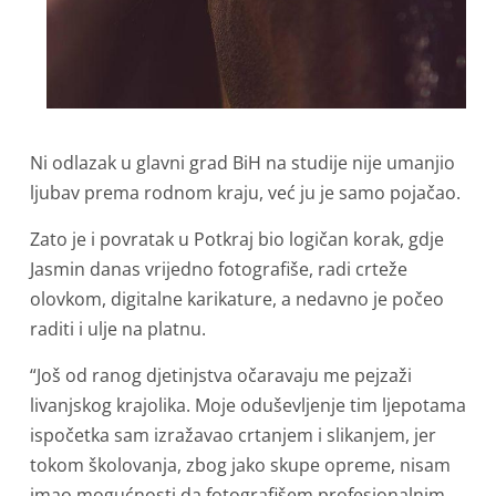
Ni odlazak u glavni grad BiH na studije nije umanjio
ljubav prema rodnom kraju, već ju je samo pojačao.
Zato je i povratak u Potkraj bio logičan korak, gdje
Jasmin danas vrijedno fotografiše, radi crteže
olovkom, digitalne karikature, a nedavno je počeo
raditi i ulje na platnu.
“Još od ranog djetinjstva očaravaju me pejzaži
livanjskog krajolika. Moje oduševljenje tim ljepotama
ispočetka sam izražavao crtanjem i slikanjem, jer
tokom školovanja, zbog jako skupe opreme, nisam
imao mogućnosti da fotografišem profesionalnim