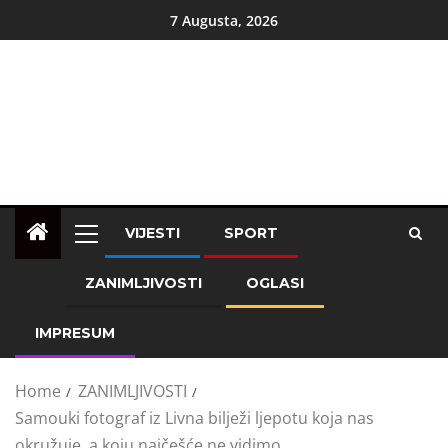
7 Augusta, 2026
VIJESTI
SPORT
ZANIMLJIVOSTI
OGLASI
IMPRESUM
Home
ZANIMLJIVOSTI
Samouki fotograf iz Livna bilježi ljepotu koja nas
okružuje, a koju najčešće ne vidimo