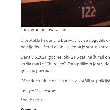
Foto: grad-busovaca.com
U protekla tri dana, u Busovači su se dogodile u
povrijeđene četiri osobe, a jedna je smrtno strad
Dana 5.6.2021. godine, oko 21,5 sati na šumskom
vozila marke “Cherokee”. Tom prilikom je stradao
tjelesne povrede.
Očevidne radnje na licu mjesta izvršili su policijsk
Izvor: grad-busovaca.com
Nesreća
Tags:
Previous