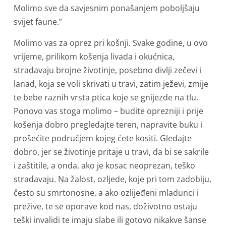
Molimo sve da savjesnim ponašanjem poboljšaju
svijet faune.”
Molimo vas za oprez pri košnji. Svake godine, u ovo
vrijeme, prilikom košenja livada i okućnica,
stradavaju brojne životinje, posebno divlji zečevi i
lanad, koja se voli skrivati u travi, zatim ježevi, zmije
te bebe raznih vrsta ptica koje se gnijezde na tlu.
Ponovo vas stoga molimo – budite oprezniji i prije
košenja dobro pregledajte teren, napravite buku i
prošećite područjem kojeg ćete kositi. Gledajte
dobro, jer se životinje pritaje u travi, da bi se sakrile
i zaštitile, a onda, ako je kosac neoprezan, teško
stradavaju. Na žalost, ozljede, koje pri tom zadobiju,
često su smrtonosne, a ako ozlijeđeni mladunci i
prežive, te se oporave kod nas, doživotno ostaju
teški invalidi te imaju slabe ili gotovo nikakve šanse