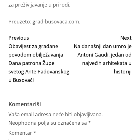
za preživljavanje u prirodi.
Preuzeto: grad-busovaca.com.
Previous
Next
Obavijest za građane
Na današnji dan umro je
povodom obilježavanja
Antoni Gaudi, jedan od
Dana patrona Župe
najvećih arhitekata u
svetog Ante Padovanskog
historiji
u Busovači
Komentariši
Vaša email adresa neće biti objavljivana.
Neophodna polja su označena sa
*
Komentar
*