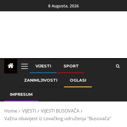
8 Augusta, 2026
VIJESTI
SPORT
ZANIMLJIVOSTI
OGLASI
IMPRESUM
Home
VIJESTI
VIJESTI BUSOVAČA
Važna obavijest iz Lovačkog udruženja “Busovača”