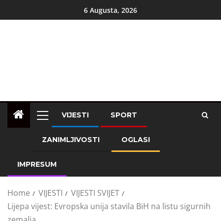
6 Augusta, 2026
VIJESTI
SPORT
ZANIMLJIVOSTI
OGLASI
IMPRESUM
Home
VIJESTI
VIJESTI SVIJET
Lijepa vijest: Evropska unija stavila BiH na listu sigurnih
zemalja