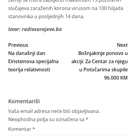
zemlji se mora zabilježiti maksimum 75 pozitivnih
slučajeva zaraženih korona virusom na 100 hiljada
stanovnika u posljednjih 14 dana.
Izvor: radiosarajevo.ba
Previous
Next
Na današnji dan
Bošnjakinje ponovo u
Einsteinova specijalna
akciji: Za Centar za njegu
teorija relativnosti
u Potočarima skupile
96.000 KM
Komentariši
Vaša email adresa neće biti objavljivana.
Neophodna polja su označena sa
*
Komentar
*