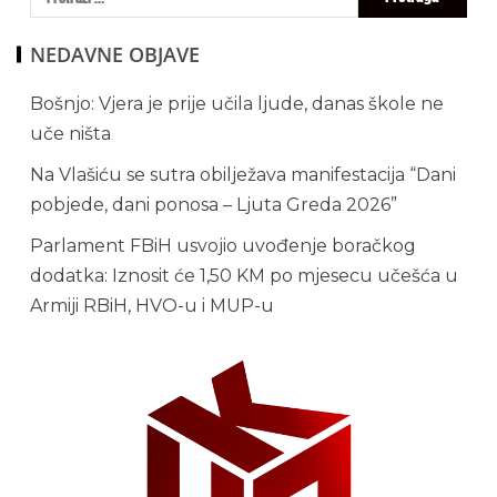
NEDAVNE OBJAVE
Bošnjo: Vjera je prije učila ljude, danas škole ne
uče ništa
Na Vlašiću se sutra obilježava manifestacija “Dani
pobjede, dani ponosa – Ljuta Greda 2026”
Parlament FBiH usvojio uvođenje boračkog
dodatka: Iznosit će 1,50 KM po mjesecu učešća u
Armiji RBiH, HVO-u i MUP-u