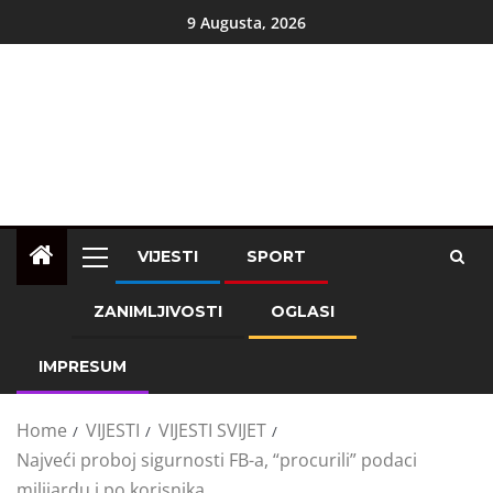
9 Augusta, 2026
VIJESTI
SPORT
ZANIMLJIVOSTI
OGLASI
IMPRESUM
Home
VIJESTI
VIJESTI SVIJET
Najveći proboj sigurnosti FB-a, “procurili” podaci
milijardu i po korisnika