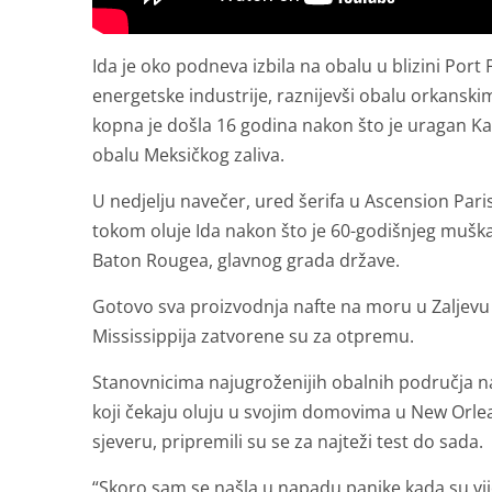
Ida je oko podneva izbila na obalu u blizini Por
energetske industrije, raznijevši obalu orkanski
kopna je došla 16 godina nakon što je uragan Katr
obalu Meksičkog zaliva.
U nedjelju navečer, ured šerifa u Ascension Par
tokom oluje Ida nakon što je 60-godišnjeg muškar
Baton Rougea, glavnog grada države.
Gotovo sva proizvodnja nafte na moru u Zaljevu o
Mississippija zatvorene su za otpremu.
Stanovnicima najugroženijih obalnih područja na
koji čekaju oluju u svojim domovima u New Orle
sjeveru, pripremili su se za najteži test do sada.
“Skoro sam se našla u napadu panike kada su vijes