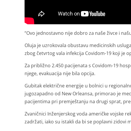
“Ovo jednostavno nije dobro za naše živce i našu 
Oluja je uzrokovala obustavu medicinskih usluga
zbog četvrtog vala infekcija Covidom-19 koji je o
Za približno 2.450 pacijenata s Covidom-19 hospit
njege, evakuacija nije bila opcija.
Gubitak električne energije u bolnici u region
jugozapadno od New Orleansa, primorao je med
pacijentima pri premještanju na drugi sprat, pre
Zvaničnici Inženjerskog voda američke vojske rek
zadržati, iako su istakli da bi se poplavni zidovi