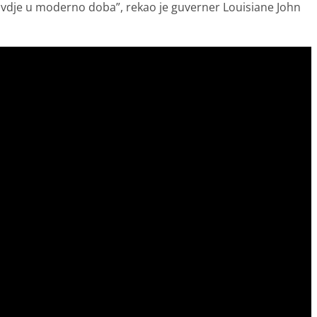
e ovdje u moderno doba”, rekao je guverner Louisiane John