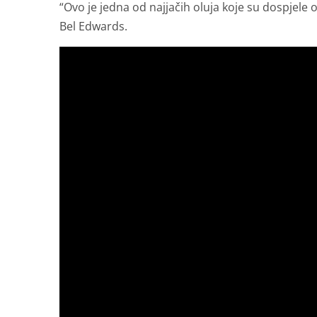
“Ovo je jedna od najjačih oluja koje su dospjel
Bel Edwards.