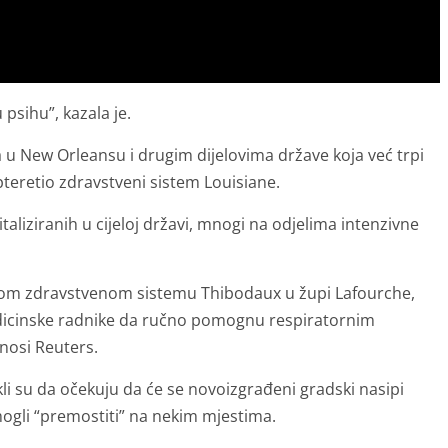
psihu”, kazala je.
 u New Orleansu i drugim dijelovima države koja već trpi
pteretio zdravstveni sistem Louisiane.
aliziranih u cijeloj državi, mnogi na odjelima intenzivne
alnom zdravstvenom sistemu Thibodaux u župi Lafourche,
icinske radnike da ručno pomognu respiratornim
nosi Reuters.
li su da očekuju da će se novoizgrađeni gradski nasipi
 mogli “premostiti” na nekim mjestima.