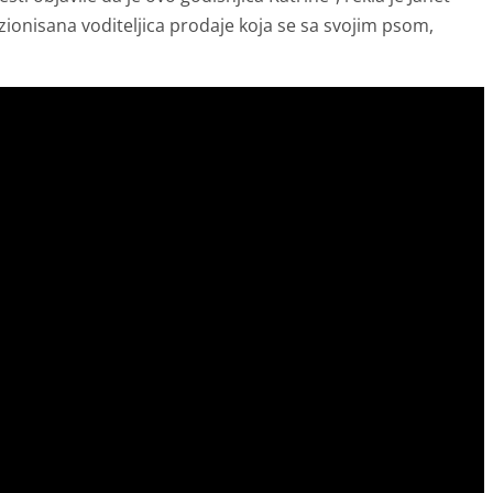
onisana voditeljica prodaje koja se sa svojim psom,