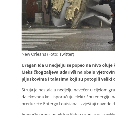
New Orleans (Foto: Twitter)
Uragan Ida u nedjelju se popeo na nivo oluje k
Meksičkog zaljeva udarivši na obalu vjetrovi
pljuskovima i talasima koji su potopili veliki
Struja je nestala u nedjelju navečer u cijelom
dalekovoda koji isporučuju električnu energiju n
preduzeće Entergy Louisiana. Izvještaji navode d
Američki predsjednik Joe Biden proglasio je velik