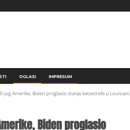
STI
OGLASI
IMPRESUM
i jug Amerike, Biden proglasio stanje katastrofe u Louisiani
Amerike, Biden proglasio