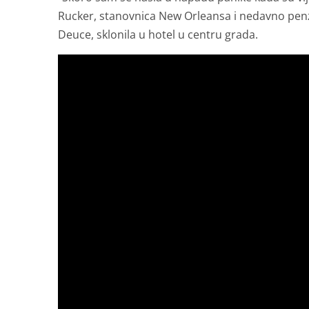
Rucker, stanovnica New Orleansa i nedavno penzi
Deuce, sklonila u hotel u centru grada.