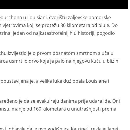
t Fourchona u Louisiani, čvorištu zaljevske pomorske
m vjetrovima koji se protežu 80 kilometara od oluje. Do
ina, jedan od najkatastrofalnijih u historiji, pogodio
ishu izvijestio je o prvom poznatom smrtnom slučaju
ca usmrtilo drvo koje je palo na njegovu kuću u blizini
bustavljena je, a velike luke duž obala Louisiane i
ređeno je da se evakuiraju danima prije udara Ide. Oni
ansu, manje od 160 kilometara u unutrašnjosti prema
ti objavile da je ovo godišnjica Katrine”, rekla je Janet