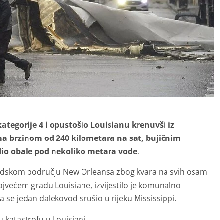
ategorije 4 i opustošio Louisianu krenuvši iz
ma brzinom od 240 kilometara na sat, bujičnim
 dio obale pod nekoliko metara vode.
 gradskom području New Orleansa zbog kvara na svih osam
ajvećem gradu Louisiane, izvijestilo je komunalno
a se jedan dalekovod srušio u rijeku Mississippi.
u katastrofu u Louisiani.