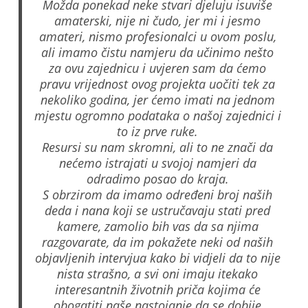
Možda ponekad neke stvari djeluju isuviše
amaterski, nije ni čudo, jer mi i jesmo
amateri, nismo profesionalci u ovom poslu,
ali imamo čistu namjeru da učinimo nešto
za ovu zajednicu i uvjeren sam da ćemo
pravu vrijednost ovog projekta uočiti tek za
nekoliko godina, jer ćemo imati na jednom
mjestu ogromno podataka o našoj zajednici i
to iz prve ruke.
Resursi su nam skromni, ali to ne znači da
nećemo istrajati u svojoj namjeri da
odradimo posao do kraja.
S obrzirom da imamo određeni broj naših
deda i nana koji se ustručavaju stati pred
kamere, zamolio bih vas da sa njima
razgovarate, da im pokažete neki od naših
objavljenih intervjua kako bi vidjeli da to nije
nista strašno, a svi oni imaju itekako
interesantnih životnih priča kojima će
obogatiti naše nastojanje da se dobije