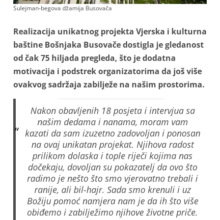
Sulejman-begova džamija Busovača
Realizacija unikatnog projekta Vjerska i kulturna
baštine Bošnjaka Busovače dostigla je gledanost
od čak 75 hiljada pregleda, što je dodatna
motivacija i podstrek organizatorima da još više
ovakvog sadržaja zabilježe na našim prostorima.
Nakon obavljenih 18 posjeta i intervjua sa
našim dedama i nanama, moram vam
kazati da sam izuzetno zadovoljan i ponosan
na ovaj unikatan projekat. Njihova radost
prilikom dolaska i tople riječi kojima nas
dočekaju, dovoljan su pokazatelj da ovo što
radimo je nešto što smo vjerovatno trebali i
ranije, ali bil-hajr. Sada smo krenuli i uz
Božiju pomoć namjera nam je da ih što više
obiđemo i zabilježimo njihove životne priče.