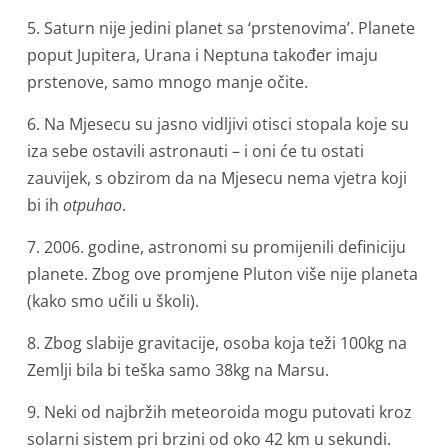
5. Saturn nije jedini planet sa ‘prstenovima’. Planete
poput Jupitera, Urana i Neptuna također imaju
prstenove, samo mnogo manje očite.
6. Na Mjesecu su jasno vidljivi otisci stopala koje su
iza sebe ostavili astronauti – i oni će tu ostati
zauvijek, s obzirom da na Mjesecu nema vjetra koji
bi ih
otpuhao
.
7. 2006. godine, astronomi su promijenili definiciju
planete. Zbog ove promjene Pluton više nije planeta
(kako smo učili u školi).
8. Zbog slabije gravitacije, osoba koja teži 100kg na
Zemlji bila bi teška samo 38kg na Marsu.
9. Neki od najbržih meteoroida mogu putovati kroz
solarni sistem pri brzini od oko 42 km u sekundi.