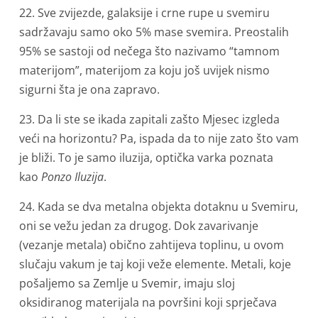
22. Sve zvijezde, galaksije i crne rupe u svemiru
sadržavaju samo oko 5% mase svemira. Preostalih
95% se sastoji od nečega što nazivamo “tamnom
materijom”, materijom za koju još uvijek nismo
sigurni šta je ona zapravo.
23. Da li ste se ikada zapitali zašto Mjesec izgleda
veći na horizontu? Pa, ispada da to nije zato što vam
je bliži. To je samo iluzija, optička varka poznata
kao
Ponzo
Iluzija
.
24. Kada se dva metalna objekta dotaknu u Svemiru,
oni se vežu jedan za drugog. Dok zavarivanje
(vezanje metala) obično zahtijeva toplinu, u ovom
slučaju vakum je taj koji veže elemente. Metali, koje
pošaljemo sa Zemlje u Svemir, imaju sloj
oksidiranog materijala na površini koji sprječava