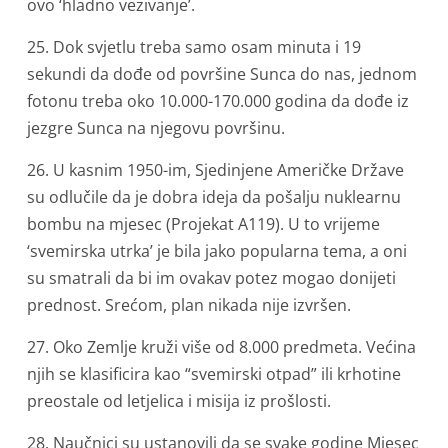
ovo ‘hladno vezivanje’.
25. Dok svjetlu treba samo osam minuta i 19
sekundi da dođe od površine Sunca do nas, jednom
fotonu treba oko 10.000-170.000 godina da dođe iz
jezgre Sunca na njegovu površinu.
26. U kasnim 1950-im, Sjedinjene Američke Države
su odlučile da je dobra ideja da pošalju nuklearnu
bombu na mjesec (Projekat A119). U to vrijeme
‘svemirska utrka’ je bila jako popularna tema, a oni
su smatrali da bi im ovakav potez mogao donijeti
prednost. Srećom, plan nikada nije izvršen.
27. Oko Zemlje kruži više od 8.000 predmeta. Većina
njih se klasificira kao “svemirski otpad” ili krhotine
preostale od letjelica i misija iz prošlosti.
28. Naučnici su ustanovili da se svake godine Mjesec