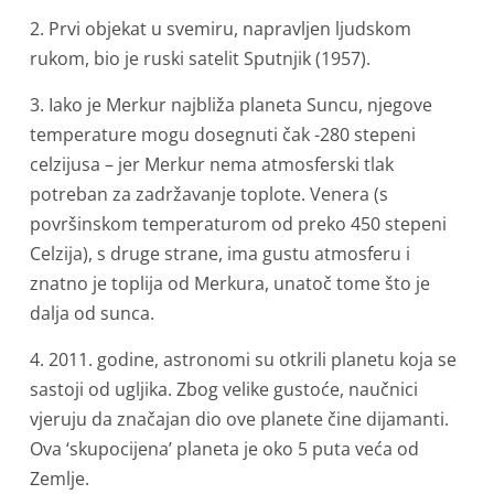
2. Prvi objekat u svemiru, napravljen ljudskom
rukom, bio je ruski satelit Sputnjik (1957).
3. Iako je Merkur najbliža planeta Suncu, njegove
temperature mogu dosegnuti čak -280 stepeni
celzijusa – jer Merkur nema atmosferski tlak
potreban za zadržavanje toplote. Venera (s
površinskom temperaturom od preko 450 stepeni
Celzija), s druge strane, ima gustu atmosferu i
znatno je toplija od Merkura, unatoč tome što je
dalja od sunca.
4. 2011. godine, astronomi su otkrili planetu koja se
sastoji od ugljika. Zbog velike gustoće, naučnici
vjeruju da značajan dio ove planete čine dijamanti.
Ova ‘skupocijena’ planeta je oko 5 puta veća od
Zemlje.