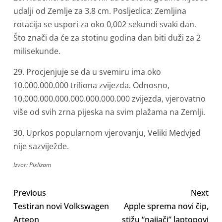
udalji od Zemlje za 3.8 cm. Posljedica: Zemljina
rotacija se uspori za oko 0,002 sekundi svaki dan.
Što znači da će za stotinu godina dan biti duži za 2
milisekunde.
29. Procjenjuje se da u svemiru ima oko
10.000.000.000 triliona zvijezda. Odnosno,
10.000.000.000.000.000.000.000 zvijezda, vjerovatno
više od svih zrna pijeska na svim plažama na Zemlji.
30. Uprkos popularnom vjerovanju, Veliki Medvjed
nije sazviježđe.
Izvor: Pixlizam
Previous
Next
Testiran novi Volkswagen
Apple sprema novi čip,
Arteon
stižu “najjači” laptopovi