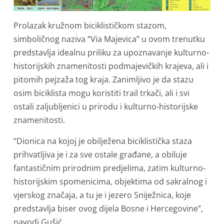
Prolazak kružnom biciklističkom stazom,
simboličnog naziva “Via Majevica” u ovom trenutku
predstavlja idealnu priliku za upoznavanje kulturno-
historijskih znamenitosti podmajevičkih krajeva, ali i
pitomih pejzaža tog kraja. Zanimljivo je da stazu
osim biciklista mogu koristiti trail trkači, ali i svi
ostali zaljubljenici u prirodu i kulturno-historijske
znamenitosti.
“Dionica na kojoj je obilježena biciklistička staza
prihvatljiva je i za sve ostale građane, a obiluje
fantastičnim prirodnim predjelima, zatim kulturno-
historijskim spomenicima, objektima od sakralnog i
vjerskog značaja, a tu je i jezero Sniježnica, koje
predstavlja biser ovog dijela Bosne i Hercegovine”,
navodi Gušić.