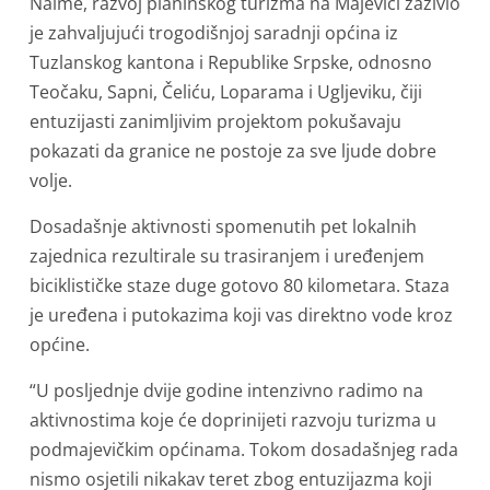
Naime, razvoj planinskog turizma na Majevici zaživio
je zahvaljujući trogodišnjoj saradnji općina iz
Tuzlanskog kantona i Republike Srpske, odnosno
Teočaku, Sapni, Čeliću, Loparama i Ugljeviku, čiji
entuzijasti zanimljivim projektom pokušavaju
pokazati da granice ne postoje za sve ljude dobre
volje.
Dosadašnje aktivnosti spomenutih pet lokalnih
zajednica rezultirale su trasiranjem i uređenjem
biciklističke staze duge gotovo 80 kilometara. Staza
je uređena i putokazima koji vas direktno vode kroz
općine.
“U posljednje dvije godine intenzivno radimo na
aktivnostima koje će doprinijeti razvoju turizma u
podmajevičkim općinama. Tokom dosadašnjeg rada
nismo osjetili nikakav teret zbog entuzijazma koji