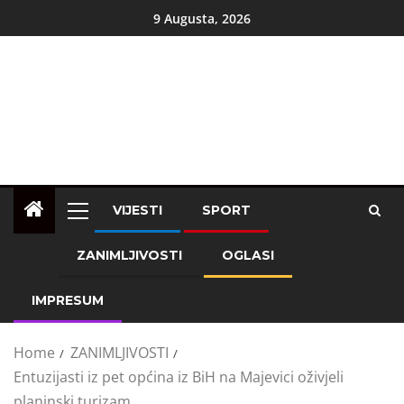
9 Augusta, 2026
VIJESTI
SPORT
ZANIMLJIVOSTI
OGLASI
IMPRESUM
Home
ZANIMLJIVOSTI
Entuzijasti iz pet općina iz BiH na Majevici oživjeli
planinski turizam